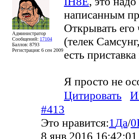
IH8E
, это надо
написанным пр
Открывать его 
Администратор
(телек Самсунг
Сообщений:
17104
Баллов:
8793
Регистрация:
6 сен 2009
есть приставка
Я просто не ос
Цитировать
И
#413
Это нравится:
1
Да
/
0
8 янв 2016 16:42:01