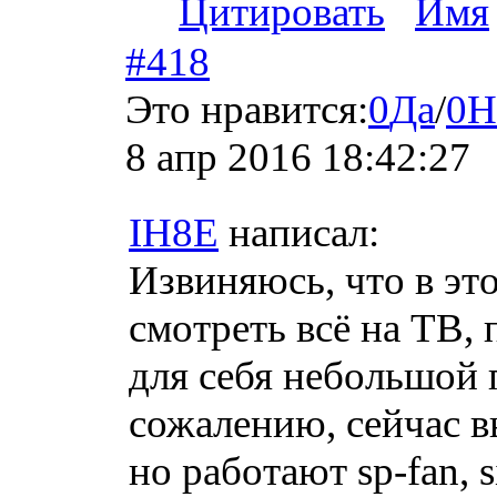
Цитировать
Имя
#418
Это нравится:
0
Да
/
0
Н
8 апр 2016 18:42:27
IH8E
написал:
Извиняюсь, что в эт
смотреть всё на ТВ, 
для себя небольшой
сожалению, сейчас в
но работают sp-fan, s