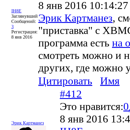
8 янв 2016 10:14:27
IH8E
Эрик Картманез
, с
Заглянувший
Сообщений:
3
"приставка" с XBMC 
Регистрация:
8 янв 2016
программа есть
на 
смотреть можно и н
других, где можно
Цитировать
Имя
#412
Это нравится:
0
8 янв 2016 13:
Эрик Картманез