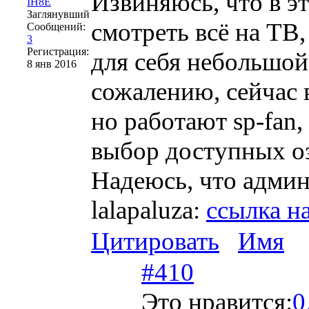
Извиняюсь, что в э
IH8E
Заглянувший
смотреть всё на ТВ,
Сообщений:
3
Регистрация:
для себя небольшо
8 янв 2016
сожалению, сейчас 
но работают sp-fan, 
выбор доступных о
Надеюсь, что админ
lalapaluza:
ссылка н
Цитировать
Имя
#410
Это нравится:
0