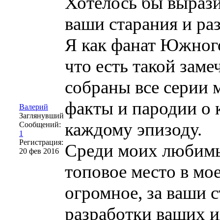
Хотелось бы вырази
ваши старания и раз
Я как фанат Южного
что есть такой зам
собраны все серии
факты и пародии о 
Валерий
Заглянувший
каждому эпизоду.
Сообщений:
1
Регистрация:
Среди моих любимы
20 фев 2016
топовое место в мо
огромное, за ваши 
разработки ваших и