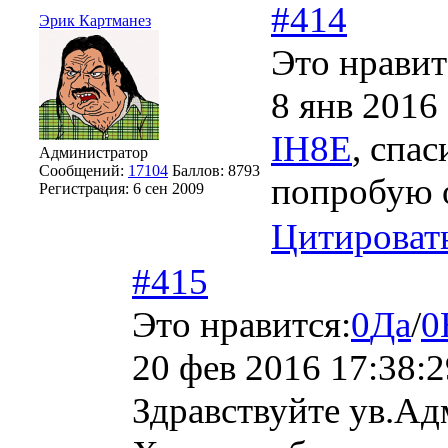
#414
Эрик Картманез
Это нравит
8 янв 2016
IH8E
, спас
Администратор
Сообщений:
17104
Баллов:
8793
попробую о
Регистрация:
6 сен 2009
Цитироват
#415
Это нравится:
0
Да
/
0
20 фев 2016 17:38:2
Здравствуйте ув.А