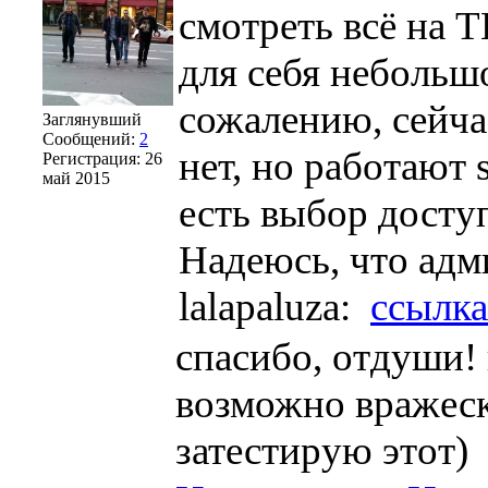
смотреть всё на Т
для себя неболь
сожалению, сейча
Заглянувший
Сообщений:
2
нет, но работают s
Регистрация:
26
май 2015
есть выбор досту
Надеюсь, что адм
lalapaluza:
ссылка
спасибо, отдуши!
возможно вражеск
затестирую этот)