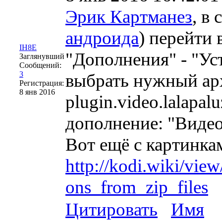
Эрик Картманез
, в
андроида
) перейти 
IH8E
"Дополнения" - "Ус
Заглянувший
Сообщений:
3
выбрать нужный арх
Регистрация:
8 янв 2016
plugin.video.lalapal
дополнение: "Видео"
Вот ещё с картинка
http://kodi.wiki/vi
ons_from_zip_files
Цитировать
Имя