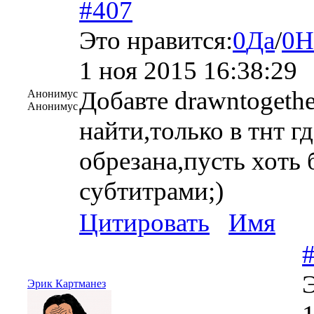
#407
Это нравится:
0
Да
/
0
Н
1 ноя 2015 16:38:29
Добавте drawntogethe
Анонимус
Анонимус
найти,только в тнт г
обрезана,пусть хоть 
субтитрами;)
Цитировать
Имя
Э
Эрик Картманез