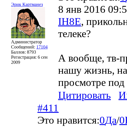
Эрик Картманез
8 янв 2016 09:
IH8E
, приколь
телеке?
Администратор
Сообщений:
17104
Баллов:
8793
А вообще, тв-п
Регистрация:
6 сен
2009
нашу жизнь, на
просмотре под
Цитировать
И
#411
Это нравится:
0
Да
/
0