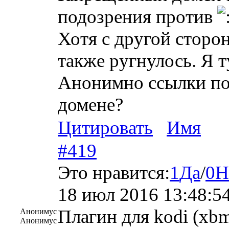
подозрения против
Хотя с другой сторо
также ругнулось. Я т
Анонимно ссылки пос
домене?
Цитировать
Имя
#419
Это нравится:
1
Да
/
0
Н
18 июл 2016 13:48:5
Плагин для kodi (xbm
Анонимус
Анонимус