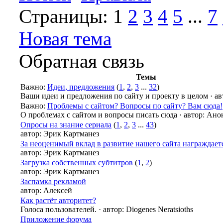
Страницы:
1
2
3
4
5
...
7
Новая тема
Обратная связь
Темы
Важно
:
Идеи, предложения
(
1
,
2
,
3
...
32
)
Ваши идеи и предложения по сайту и проекту в целом
·
ав
Важно
:
Проблемы с сайтом? Вопросы по сайту? Вам сюда!
О проблемах с сайтом и вопросы писать сюда
·
автор:
Ано
Опросы на знание сериала
(
1
,
2
,
3
...
43
)
автор:
Эрик Картманез
За неоценимый вклад в развитие нашего сайта награждаетс
автор:
Эрик Картманез
Загрузка собственных субтитров
(
1
,
2
)
автор:
Эрик Картманез
Заспамка рекламой
автор:
Алексей
Как растёт авторитет?
Голоса пользователей.
·
автор:
Diogenes Neratsioths
Приложение форума