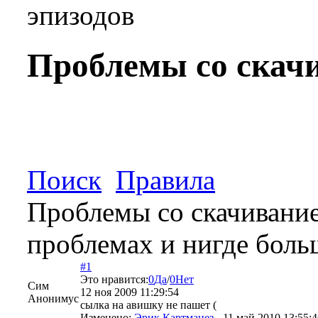
эпизодов
Проблемы со скач
Поиск
Правила
Проблемы со скачивание
проблемах и нигде боль
#1
Это нравится:
0
Да
/
0
Нет
Сим
12 ноя 2009 11:29:54
Анонимус
сылка на авишку не пашет (
Изменено:
Эрик Картманез
-
11 май 2010 13:55:4