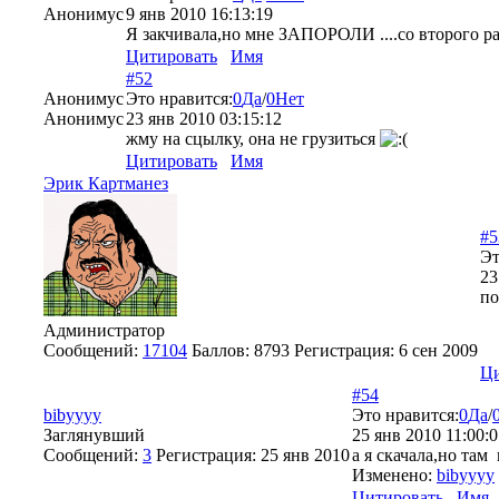
Анонимус
9 янв 2010 16:13:19
Я закчивала,но мне ЗАПОРОЛИ ....со второго раз
Цитировать
Имя
#52
Анонимус
Это нравится:
0
Да
/
0
Нет
Анонимус
23 янв 2010 03:15:12
жму на сцылку, она не грузиться
Цитировать
Имя
Эрик Картманез
#5
Эт
23
по
Администратор
Сообщений:
17104
Баллов:
8793
Регистрация:
6 сен 2009
Ци
#54
bibyyyy
Это нравится:
0
Да
/
Заглянувший
25 янв 2010 11:00:
Сообщений:
3
Регистрация:
25 янв 2010
а я скачала,но там
Изменено:
bibyyyy
Цитировать
Имя