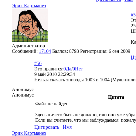
Эрик Картманез
#5
Эт
25
Шт
Ка
Администратор
Сообщений:
17104
Баллов:
8793
Регистрация:
6 сен 2009
Ци
#56
Это нравится:
0
Да
/
0
Нет
9 май 2010 22:29:34
Нельзя скачать эпизоды 1003 и 1004 (Мультип
Анонимус
Анонимус
Цитата
Файл не найден
Здесь ничего быть не должно, или оно уже убра
Если вы считаете, что мы заблуждаемся, пожалу
Цитировать
Имя
Эрик Картманез