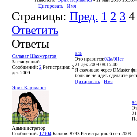
Цитировать
Имя
Страницы:
Пред.
1
2
3
4
Ответить
Ответы
#46
Салават Шахмуратов
Это нравится:
0
Да
/
0
Нет
Заглянувший
21 дек 2009 08:15:40
Сообщений:
2
Регистрация:
2
Я скачиваю через DMaster фи
дек 2009
больше не идет. сделайте рест
Цитировать
Имя
Эрик Картманез
#4
Эт
21
Пе
Администратор
Сообщений:
17104
Баллов:
8793
Регистрация:
6 сен 2009