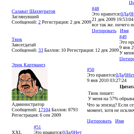
Ци
#48
Салават Шахмуратов
Это нравится:
0
Да
/
0
Заглянувший
21 дек 2009 19:53:04
Сообщений:
2
Регистрация:
2 дек 2009
все так же. ничего не
Цитировать
Имя
#49
Tвик
Это нр
Завсегдатай
9 янв 2
Сообщений:
33
Баллов:
10
Регистрация:
12 дек 2009
У меня
Цитир
Эрик Картманез
#50
Это нравится:
0
Да
/
0
Не
9 янв 2010 03:27:24
Цитат
Tвик пишет:
У меня на 57% обрыва
Администратор
Что за эпизод? Если с
Сообщений:
17104
Баллов:
8793
момент, хотя не исклю
Регистрация:
6 сен 2009
Цитировать
Имя
#51
XXL
Это нравится:
0
Да
/
0
Нет