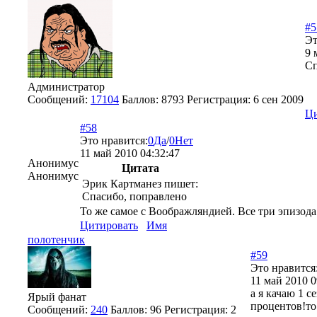
#5
Эт
9 
Сп
Администратор
Сообщений:
17104
Баллов:
8793
Регистрация:
6 сен 2009
Ци
#58
Это нравится:
0
Да
/
0
Нет
11 май 2010 04:32:47
Анонимус
Цитата
Анонимус
Эрик Картманез пишет:
Спасибо, поправлено
То же самое с Воображляндией. Все три эпизода 
Цитировать
Имя
полотенчик
#59
Это нравится
11 май 2010 0
а я качаю 1 с
Ярый фанат
процентов!то
Сообщений:
240
Баллов:
96
Регистрация:
2