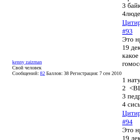
3 бай
4люде
Цитир
#93
Это н
19 де
какое
kenny zaizman
гомос
Свой человек
Сообщений:
82
Баллов:
38
Регистрация:
7 сен 2010
1 нат
2 <В
3 пед
4 сис
Цитир
#94
Это н
19 де