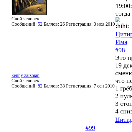
19:00
тогд
Свой человек
Сообщений:
52
Баллов:
26
Регистрация:
3 ноя 2010
Цитир
Имя
#98
Это н
19 де
сменю
kenny zaizman
что п
Свой человек
Сообщений:
82
Баллов:
38
Регистрация:
7 сен 2010
1 грё
2 пул
3 сто
4 сни
Цитир
#99