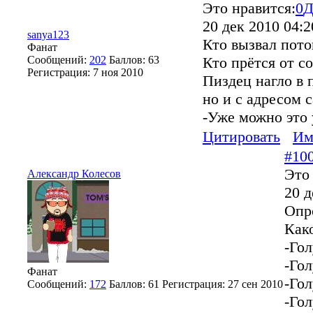
Это нравится:
0
Д
20 дек 2010 04:2
sanya123
Кто вызвал пото
Фанат
Сообщений:
202
Баллов:
63
Кто прётся от с
Регистрация:
7 ноя 2010
Пиздец нагло в 
но и с адресом 
-Уже можно это 
Цитировать
Им
#10
Это 
Александр Колесов
20 д
Опр
Как
-Го
-Гол
Фанат
-Го
Сообщений:
172
Баллов:
61
Регистрация:
27 сен 2010
-Гол