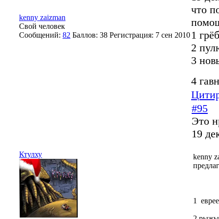
что п
kenny zaizman
помош
Свой человек
1 грё
Сообщений:
82
Баллов:
38
Регистрация:
7 сен 2010
2 пул
3 нов
4 гав
Цитир
#95
Это н
19 де
Ктулху
kenny z
предлаг
1 евре
2 рыжы