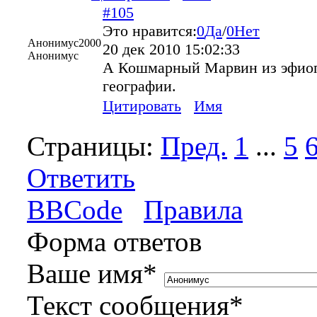
#105
Это нравится:
0
Да
/
0
Нет
Анонимус2000
20 дек 2010 15:02:33
Анонимус
А Кошмарный Марвин из эфиопи
географии.
Цитировать
Имя
Страницы:
Пред.
1
...
5
Ответить
BBCode
Правила
Форма ответов
Ваше имя
*
Текст сообщения
*