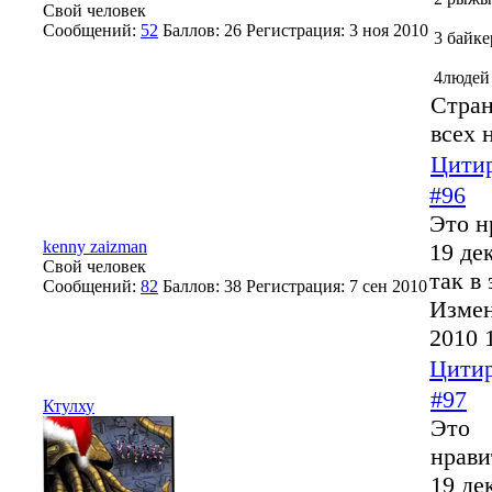
Свой человек
Сообщений:
52
Баллов:
26
Регистрация:
3 ноя 2010
3 байке
4людей
Стран
всех 
Цитир
#96
Это н
kenny zaizman
19 де
Свой человек
так в 
Сообщений:
82
Баллов:
38
Регистрация:
7 сен 2010
Изме
2010 
Цитир
#97
Ктулху
Это
нрави
19 де