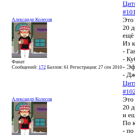
Цит
#10
Это 
Александр Колесов
20 д
ещё
Из 
- Га
- Ку
Фанат
- Э
Сообщений:
172
Баллов:
61
Регистрация:
27 сен 2010
- Д
Цит
#10
Это 
Александр Колесов
20 д
и е
По 
- по