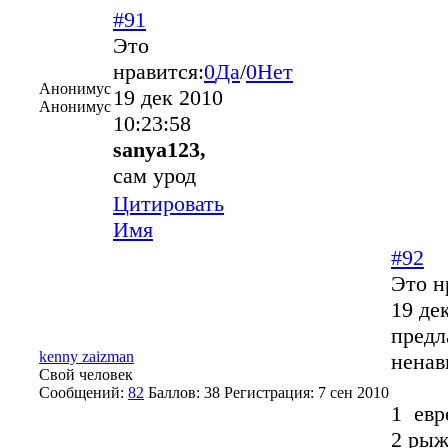
#91
Это
нравится:
0
Да
/
0
Нет
Анонимус
19 дек 2010
Анонимус
10:23:58
sanya123,
сам урод
Цитировать
Имя
#92
Это н
19 де
предл
kenny zaizman
ненав
Свой человек
Сообщений:
82
Баллов:
38
Регистрация:
7 сен 2010
1 евр
2 ры