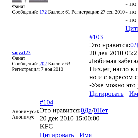
- по
Фанат
- по
Сообщений:
172
Баллов:
61
Регистрация:
27 сен 2010
- п
Цит
#103
Это нравится:
0
Д
20 дек 2010 05:2
sanya123
Фанат
Любимая забега
Сообщений:
202
Баллов:
63
Пиздец нагло в 
Регистрация:
7 ноя 2010
но и с адресом 
-Уже можно это 
Цитировать
Им
#104
Это нравится:
0
Да
/
0
Нет
Анонимус2k
Анонимус
20 дек 2010 15:00:00
KFC
Цитировать
Имя