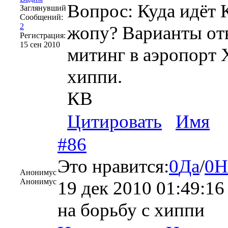
Вопрос: Куда идёт 
Заглянувший
Сообщений:
2
жопу? Варианты отв
Регистрация:
15 сен 2010
митинг в аэропорт Х
хиппи.
КВ
Цитировать
Имя
#86
Это нравится:
0
Да
/
0
Н
Анонимус
Анонимус
19 дек 2010 01:49:16
на борьбу с хиппи