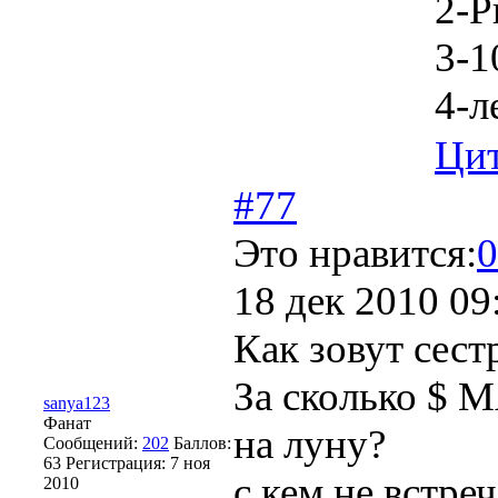
2-Р
3-1
4-л
Цит
#77
Это нравится:
0
18 дек 2010 09
Как зовут сес
За сколько $ 
sanya123
Фанат
на луну?
Сообщений:
202
Баллов:
63
Регистрация:
7 ноя
с кем не встреч
2010