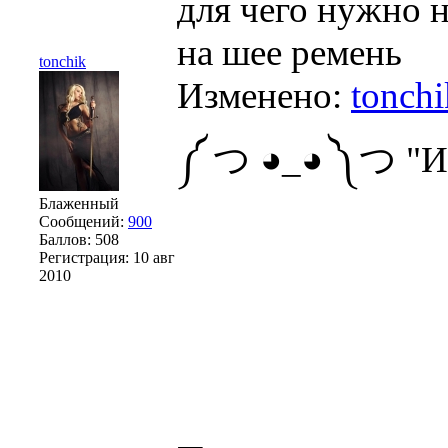
для чего нужно н
на шее ремень
tonchik
Изменено:
tonchi
༼ つ ◕_◕ ༽つ "И
Блаженный
Сообщений:
900
Баллов:
508
Регистрация:
10 авг
Полезность данн
2010
ваших действий 
прочтения,а може