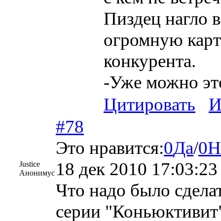
Пиздец нагло в
огромную карти
конкурента.
-Уже можно эт
Цитировать
И
#78
Это нравится:
0
Да
/
0
Н
18 дек 2010 17:03:23
Justice
Анонимус
Что надо было сделат
серии "Коньюктивит