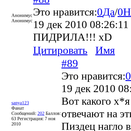
Это нравится:
0
Да
/
0
Н
Анонимус
Анонимус
19 дек 2010 08:26:11
ПИДРИЛА!!! xD
Цитировать
Имя
#89
Это нравится:
0
19 дек 2010 08
Вот какого х*
sanya123
Фанат
отвечают на эт
Сообщений:
202
Баллов:
63
Регистрация:
7 ноя
Пиздец нагло в
2010