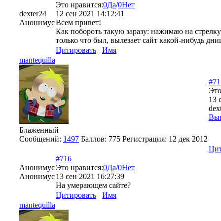
Это нравится:
0
Да
/
0
Нет
dexter24
12 сен 2021 14:12:41
Анонимус
Всем привет!
Как побороть такую заразу: нажимаю на стрелку 
только что был, вылезает сайт какой-нибудь 
Цитировать
Имя
mantequilla
#71
Это
13 
dex
Вы
Блаженный
Сообщений:
1497
Баллов:
775
Регистрация:
12 дек 2012
Цит
#716
Анонимус
Это нравится:
0
Да
/
0
Нет
Анонимус
13 сен 2021 16:27:39
На умерающем сайте?
Цитировать
Имя
mantequilla