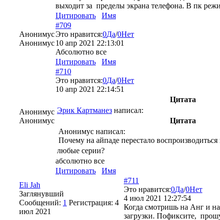
выходит за пределы экрана телефона. В пк реж
Цитировать
Имя
#709
Анонимус
Это нравится:
0
Да
/
0
Нет
Анонимус
10 апр 2021 22:13:01
Абсолютно все
Цитировать
Имя
#710
Это нравится:
0
Да
/
0
Нет
10 апр 2021 22:14:51
Цитата
Эрик Картманез
написал:
Анонимус
Анонимус
Цитата
Анонимус написал:
Почему на айпаде перестало воспроизводиться
любые серии?
абсолютно все
Цитировать
Имя
#711
Eli Jah
Это нравится:
0
Да
/
0
Нет
Заглянувший
4 июл 2021 12:27:54
Сообщений:
1
Регистрация:
4
Когда смотришь на Анг и на
июл 2021
загрузки. Пофиксите, прошу