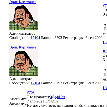
Эрик Картманез
#7
Эт
3 
А
Н
Администратор
с 
Сообщений:
17104
Баллов:
8793
Регистрация:
6 сен 2009
Ци
Эрик Картманез
#7
Эт
3 
А
П
Администратор
лю
Сообщений:
17104
Баллов:
8793
Регистрация:
6 сен 2009
Ци
#708
Это нравится:
0
Да
/
0
Нет
Анонимус
7 апр 2021 17:42:39
Анонимус
Не могу смотреть на ведроите. Выкидывает из п