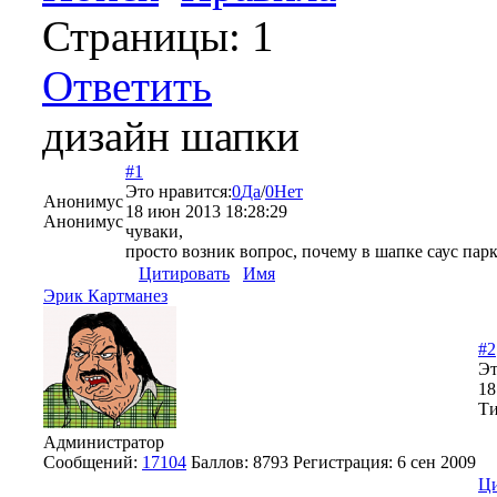
Страницы:
1
Ответить
дизайн шапки
#1
Это нравится:
0
Да
/
0
Нет
Анонимус
18 июн 2013 18:28:29
Анонимус
чуваки,
просто возник вопрос, почему в шапке саус па
Цитировать
Имя
Эрик Картманез
#2
Эт
18
Ти
Администратор
Сообщений:
17104
Баллов:
8793
Регистрация:
6 сен 2009
Ци