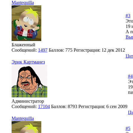
Mantequilla
#3
Это
19 
А п
Вы
Блаженный
Сообщений:
1497
Баллов:
775
Регистрация:
12 дек 2012
Цит
Эрик Картманез
#4
Эт
19
па
Администратор
Сообщений:
17104
Баллов:
8793
Регистрация:
6 сен 2009
Ци
Mantequilla
#5