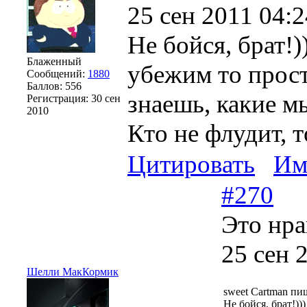
25 сен 2011 04:2
Не бойся, брат!)
Блаженный
убежим то прост
Сообщений:
1880
Баллов:
556
знаешь, какие м
Регистрация:
30 сен
2010
Кто не флудит, т
Цитировать
Им
#270
Это нра
25 сен 
Шелли МакКормик
sweet Cartman пи
Не бойся, брат!)