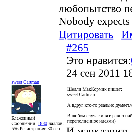
любопытство п
Nobody expects t
Цитировать
И
#265
Это нравится:
24 сен 2011 1
sweet Cartman
Шелли МакКормик пишет:
sweet Cartman
А вдруг кто-то реально думает
В любом случае и все равно на
Блаженный
переполненное идеями)
Сообщений:
1880
Баллов:
И маркларить 
556
Регистрация:
30 сен