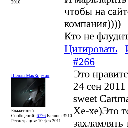
2010
чтобы на сайт
компания))))
Кто не флудит
Цитировать
#266
Это нравитс
Шелли МакКормик
24 сен 2011
sweet Cartm
Хе-хе)Это т
Блаженный
Сообщений:
6776
Баллов:
3510
захламлять 
Регистрация:
10 фев 2011