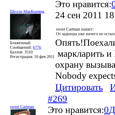
Это нравится:
Шелли МакКормик
24 сен 2011 18
sweet Cartman пишет:
От задницы уже ничего не остало
Опять!Поехали
Блаженный
Сообщений:
6776
маркларить и 
Баллов:
3510
Регистрация:
10 фев 2011
охрану вызыв
Nobody expects 
Цитировать
#269
sweet Cartman
Это нравится:
0
Д