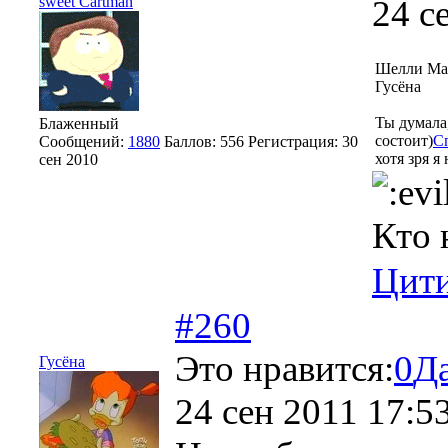
sweet Cartman
24 с
Шелли Ма
Гусёна
Ты думала,
Блаженный
состоит)
С
Сообщений:
1880
Баллов:
556
Регистрация:
30
хотя зря я
сен 2010
Кто 
Цити
#260
Это нравится:
0
Д
Гусёна
24 сен 2011 17:5