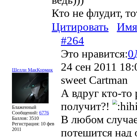
Кто не флудит, то
Цитировать
Им
#264
Это нравится:
0
24 сен 2011 18:
Шелли МакКормик
sweet Cartman
А вдруг кто-то
получит?!
Блаженный
Сообщений:
6776
В любом случае
Баллов:
3510
Регистрация:
10 фев
потешится над 
2011