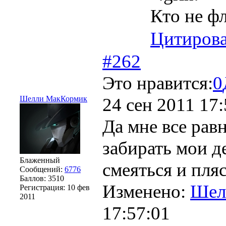
Кто не фл
Цитирова
#262
Это нравится:
0
Шелли МакКормик
24 сен 2011 17:
Да мне все рав
забирать мои д
Блаженный
смеяться и пля
Сообщений:
6776
Баллов:
3510
Изменено:
Шел
Регистрация:
10 фев
2011
17:57:01