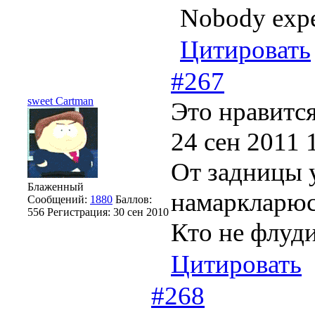
Nobody expec
Цитировать
#267
sweet Cartman
Это нравится
24 сен 2011 
От задницы 
Блаженный
намаркларюсь
Сообщений:
1880
Баллов:
556
Регистрация:
30 сен 2010
Кто не флуди
Цитировать
#268