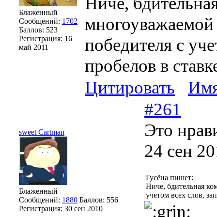
Ниче, бдительная
Блаженный
многоуважаемой 
Сообщений:
1702
Баллов:
523
Регистрация:
16
победителя с уче
май 2011
пробелов в ставк
Цитировать
Им
#261
Это нрав
sweet Cartman
24 сен 20
Гусёна пишет:
Ниче, бдительная ко
Блаженный
учетом всех слов, за
Сообщений:
1880
Баллов:
556
Регистрация:
30 сен 2010