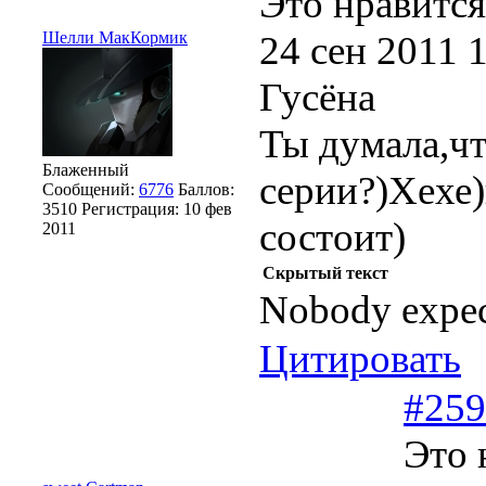
Это нравится
Шелли МакКормик
24 сен 2011 
Гусёна
Ты думала,чт
Блаженный
серии?)Хехе)
Сообщений:
6776
Баллов:
3510
Регистрация:
10 фев
состоит)
2011
Скрытый текст
Nobody expect
Цитировать
#259
Это 