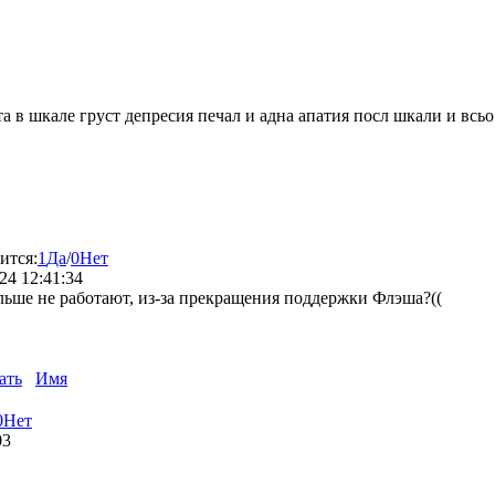
 шкале груст депресия печал и адна апатия посл шкали и всьо р
ится:
1
Да
/
0
Нет
24 12:41:34
ьше не работают, из-за прекращения поддержки Флэша?((
ать
Имя
0
Нет
03