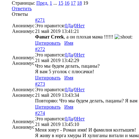
Страницы:
Пред.
1
...
15
16
17
18
19
Ответить
Ответы
#271
Анонимус
Это нравится:
0
Да
/
0
Нет
Анонимус
21 май 2019 13:41:21
Фанат Creek
, а он плохая мама !!!!!!
Цитировать
Имя
#272
Это нравится:
0
Да
/
0
Нет
Анонимус
21 май 2019 13:42:29
Анонимус
Что мы будем делать, пацаны?
Я вам 5 уголок с плюсачки!
Цитировать
Имя
#273
Анонимус
Это нравится:
0
Да
/
0
Нет
Анонимус
21 май 2019 13:43:34
Повторяю: Что мы будем делать, пацаны? Я вам 
Цитировать
Имя
#274
Это нравится:
0
Да
/
0
Нет
Анонимус
21 май 2019 13:45:10
Анонимус
Меня зовут - Роман имя! И фамилия колтышев!
Я живу в юрга хмуры И хулиганы витали и мама