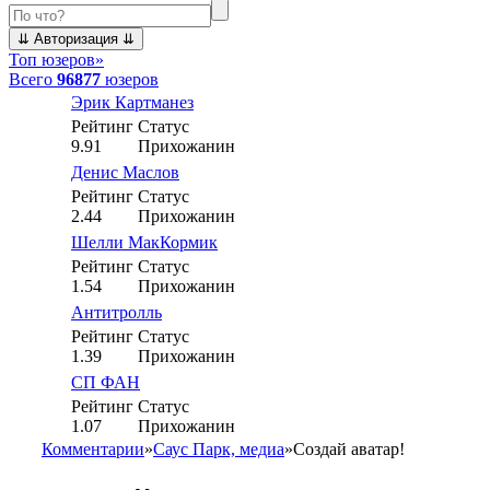
Топ юзеров
»
Всего
96877
юзеров
Эрик Картманез
Рейтинг
Статус
9.91
Прихожанин
Денис Маслов
Рейтинг
Статус
2.44
Прихожанин
Шелли МакКормик
Рейтинг
Статус
1.54
Прихожанин
Антитролль
Рейтинг
Статус
1.39
Прихожанин
СП ФАН
Рейтинг
Статус
1.07
Прихожанин
Комментарии
»
Саус Парк, медиа
»
Создай аватар!