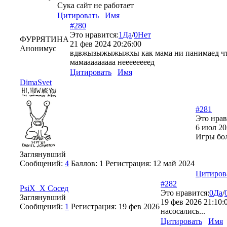
Сука сайт не работает
Цитировать
Имя
#280
Это нравится:
1
Да
/
0
Нет
ФУРРЯТИНА
21 фев 2024 20:26:00
Анонимус
вдвжызыжыжыжхы как мама ни панимаед чта в
мамааааааааа неееееееед
Цитировать
Имя
DimaSvet
#281
Это нрав
6 июл 20
Игры бол
Заглянувший
Сообщений:
4
Баллов:
1
Регистрация:
12 май 2024
Цитиров
#282
PsiX_X Сосед
Это нравится:
0
Да
/
Заглянувший
19 фев 2026 21:10:
Сообщений:
1
Регистрация:
19 фев 2026
насосались...
Цитировать
Имя