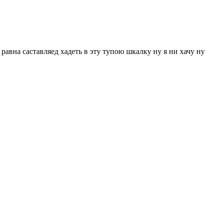
авна саставляед хадеть в эту тупою шкалку ну я ни хачу ну