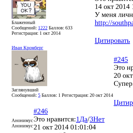
14 окт 2014 
У меня лично
http://southp
Блаженный
Сообщений:
1222
Баллов:
633
Регистрация:
1 окт 2014
Цитировать
Иван Кромберг
#245
Это н
20 окт
Супер.
Заглянувший
Сообщений:
5
Баллов:
1
Регистрация:
20 окт 2014
Цитир
#246
Это нравится:
1
Да
/
3
Нет
Анонимус
Анонимус
21 окт 2014 01:01:04