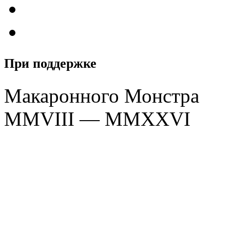
При поддержке
Макаронного Монстра
MMVIII — MMXXVI