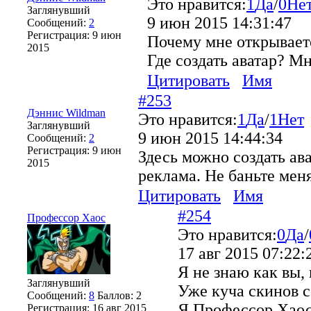
Это нравится:
1
Да
/
0
Не
Заглянувший
9 июн 2015 14:31:47
Сообщений:
2
Регистрация:
9 июн
Почему мне открываетс
2015
Где создать аватар? 
Цитировать
Имя
#253
Дэннис Wildman
Это нравится:
1
Да
/
1
Нет
Заглянувший
9 июн 2015 14:44:34
Сообщений:
2
Регистрация:
9 июн
Здесь можно создать ава
2015
реклама. Не баньте меня.
Цитировать
Имя
#254
Професcoр Хаос
Это нравится:
0
Да
/
17 авг 2015 07:22:
Я не знаю как вы, 
Заглянувший
Уже куча скинов со
Сообщений:
8
Баллов:
2
Я Профессор Хаос!
Регистрация:
16 авг 2015