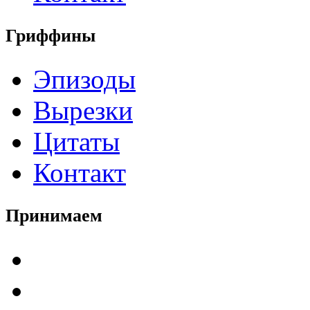
Гриффины
Эпизоды
Вырезки
Цитаты
Контакт
Принимаем