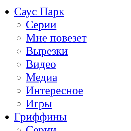
Саус Парк
Серии
Мне повезет
Вырезки
Видео
Медиа
Интересное
Игры
Гриффины
Серии