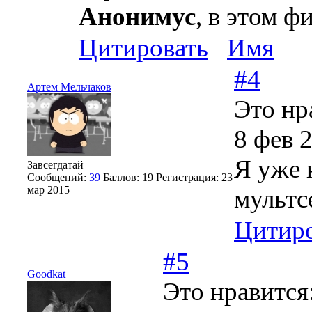
Анонимус
, в этом ф
Цитировать
Имя
#4
Артем Мельчаков
Это нр
8 фев 
Я уже 
Завсегдатай
Сообщений:
39
Баллов:
19
Регистрация:
23
мар 2015
мультс
Цитиро
#5
Goodkat
Это нравится