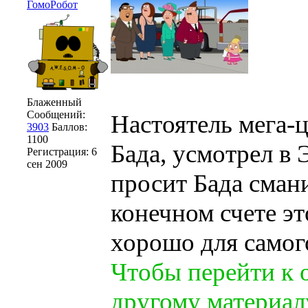
ГомоРобот
Блаженный
Сообщений:
Настоятель мега-
3903
Баллов:
1100
Бада, усмотрел в
Регистрация:
6
сен 2009
просит Бада смани
конечном счете эт
хорошо для самог
Чтобы перейти к 
другому материал