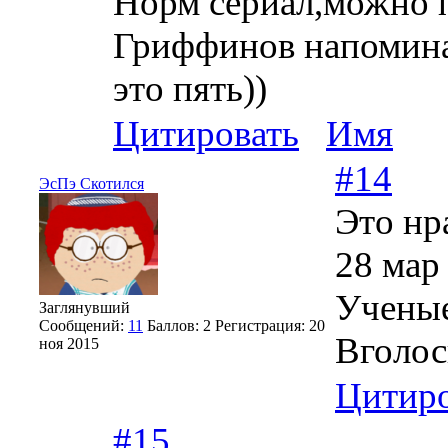
Норм сериал,можно 
Гриффинов напомина
это пять))
Цитировать
Имя
#14
ЭсПэ Скотился
Это нр
28 мар
Ученые
Заглянувший
Сообщений:
11
Баллов:
2
Регистрация:
20
Вголо
ноя 2015
Цитиро
#15