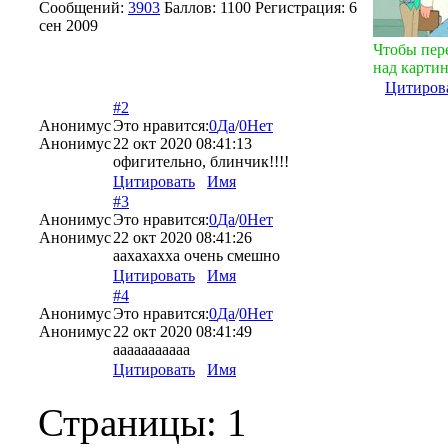
Сообщений:
3903
Баллов:
1100
Регистрация:
6
сен 2009
Чтобы пер
над картин
Цитиров
#2
Анонимус
Это нравится:
0
Да
/
0
Нет
Анонимус
22 окт 2020 08:41:13
офигительно, блинчик!!!!
Цитировать
Имя
#3
Анонимус
Это нравится:
0
Да
/
0
Нет
Анонимус
22 окт 2020 08:41:26
аахахахха очень смешно
Цитировать
Имя
#4
Анонимус
Это нравится:
0
Да
/
0
Нет
Анонимус
22 окт 2020 08:41:49
ааааааааааа
Цитировать
Имя
Страницы:
1