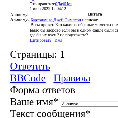
Это нравится:
0
Да
/
0
Нет
1 июн 2025 12:04:12
Цитата
Анонимус
Анонимус
Бартоламью Джей Симпсон
написал:
Всем привет. Кто какие особенные моменты по
Было бы здорово если бы в одном файле были ст
где бы их взять? не подскажете?
Цитировать
Имя
Страницы:
1
Ответить
BBCode
Правила
Форма ответов
Ваше имя
*
Текст сообщения
*