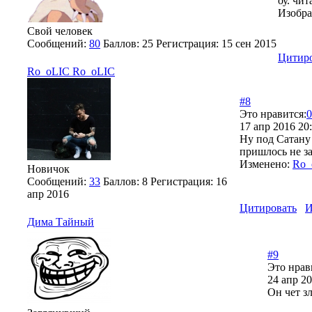
оу. чит
Изобра
Свой человек
Сообщений:
80
Баллов:
25
Регистрация:
15 сен 2015
Цитир
Ro_oLIC Ro_oLIC
#8
Это нравится:
0
17 апр 2016 20
Ну под Сатану 
пришлось не з
Изменено:
Ro_
Новичок
Сообщений:
33
Баллов:
8
Регистрация:
16
апр 2016
Цитировать
И
Дима Тайный
#9
Это нрав
24 апр 20
Он чет з