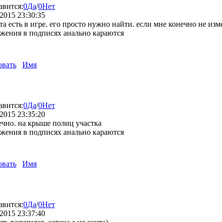
авится:
0
Да
/
0
Нет
2015 23:30:35
нта есть в игре. его просто нужно найти. если мне конечно не изм
жения в подписях анально караются
овать
Имя
авится:
0
Да
/
0
Нет
2015 23:35:20
ечно. на крыше полиц участка
жения в подписях анально караются
овать
Имя
авится:
0
Да
/
0
Нет
2015 23:37:40