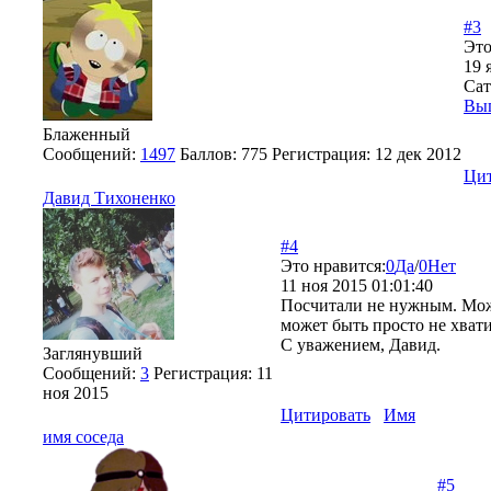
#3
Это
19 
Сат
Вы
Блаженный
Сообщений:
1497
Баллов:
775
Регистрация:
12 дек 2012
Цит
Давид Тихоненко
#4
Это нравится:
0
Да
/
0
Нет
11 ноя 2015 01:01:40
Посчитали не нужным. Может
может быть просто не хва
С уважением, Давид.
Заглянувший
Сообщений:
3
Регистрация:
11
ноя 2015
Цитировать
Имя
имя соседа
#5