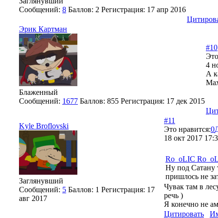
Заглянувший
Сообщений:
8
Баллов:
2
Регистрация:
17 апр 2016
Цитиров
Эрик Картман
#10
Это
4 н
А к
Max
Блаженный
Сообщений:
1677
Баллов:
855
Регистрация:
17 дек 2015
Цит
#11
Kyle Broflovski
Это нравится:
0
18 окт 2017 17:
Ro_oLIC Ro_o
Ну под Сатану 
пришлось не за
Заглянувший
Чувак там в ле
Сообщений:
5
Баллов:
1
Регистрация:
17
речь )
авг 2017
Я конечно не а
Цитировать
И