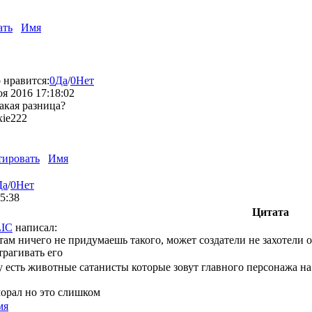
ать
Имя
 нравится:
0
Да
/
0
Нет
оя 2016 17:18:02
акая разница?
ie222
ировать
Имя
Да
/
0
Нет
35:38
Цитата
LIC
написал:
там ничего не придумаешь такого, может создатели не захотели 
трагивать его
су есть животные сатанисты которые зовут главного персонажа н
морал но это слишком
мя