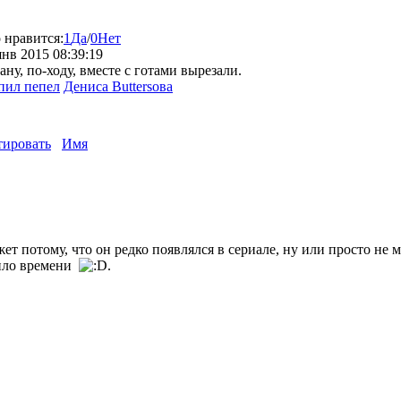
 нравится:
1
Да
/
0
Нет
янв 2015 08:39:19
ану, по-ходу, вместе с готами вырезали.
пил пепел
Дениса Buttersова
ировать
Имя
 потому, что он редко появлялся в сериале, ну или просто не 
тило времени
.