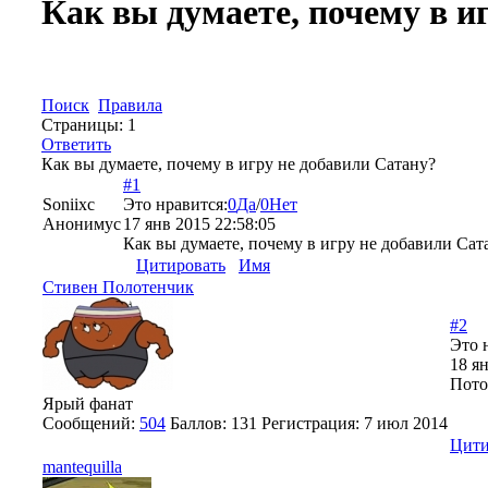
Как вы думаете, почему в и
Поиск
Правила
Страницы:
1
Ответить
Как вы думаете, почему в игру не добавили Сатану?
#1
Soniixc
Это нравится:
0
Да
/
0
Нет
Анонимус
17 янв 2015 22:58:05
Как вы думаете, почему в игру не добавили Сата
Цитировать
Имя
Стивен Полотенчик
#2
Это 
18 ян
Пото
Ярый фанат
Сообщений:
504
Баллов:
131
Регистрация:
7 июл 2014
Цити
mantequilla