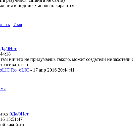
ать разучился. сатана а не санта)
жения в подписях анально караются
овать
Имя
Да
/
0
Нет
:44:18
там ничего не придумаешь такого, может создатели не захотели
атрагивать его
oLIC Ro_oLIC
-
17 апр 2016 20:44:41
мя
ится:
0
Да
/
0
Нет
16 15:51:47
лой какой-то