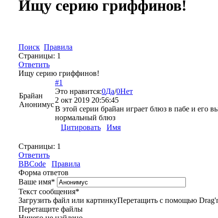
Ищу серию гриффинов!
Поиск
Правила
Страницы:
1
Ответить
Ищу серию гриффинов!
#1
Это нравится:
0
Да
/
0
Нет
Брайан
2 окт 2019 20:56:45
Анонимус
В этой серии брайан играет блюз в пабе и его 
нормальный блюз
Цитировать
Имя
Страницы:
1
Ответить
BBCode
Правила
Форма ответов
Ваше имя
*
Текст сообщения
*
Загрузить файл или картинку
Перетащить с помощью Drag'n
Перетащите файлы
Ничего не найдено