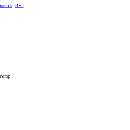
овать
Имя
'drop