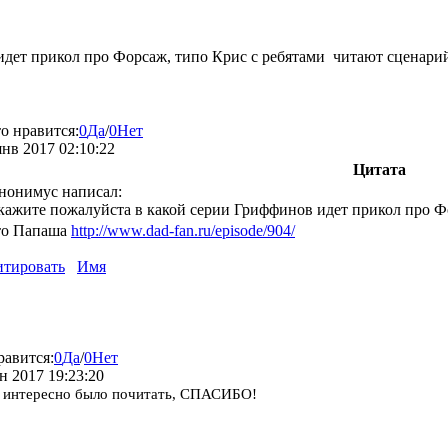
идет прикол про Форсаж, типо Крис с ребятами читают сценари
о нравится:
0
Да
/
0
Нет
янв 2017 02:10:22
Цитата
нонимус написал:
кажите пожалуйста в какой серии Гриффинов идет прикол про Ф
то Папаша
http://www.dad-fan.ru/episode/904/
тировать
Имя
равится:
0
Да
/
0
Нет
н 2017 19:23:20
 интересно было почитать,
СПАСИБО!