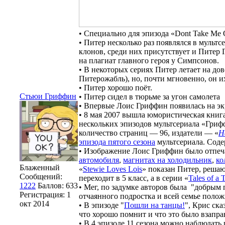
• Специально для эпизода «Dont Take Me
• Питер несколько раз появлялся в муль
клонов, среди них присутствует и Питер 
на плагиат главного героя у Симпсонов.
• В некоторых сериях Питер летает на до
Питерожабль), но, почти мгновенно, он и
• Питер хорошо поёт.
Cтьюи Гриффин
• Питер сидел в тюрьме за угон самолета
• Впервые Лоис Гриффин появилась на эк
• 8 мая 2007 вышла юмористическая книг
нескольких эпизодов мультсериала «Гриф
количество страниц — 96, издатели — «
H
эпизода пятого сезона
мультсериала. Соде
• Изображение Лоис Гриффин было отпеч
автомобиля
,
магнитах на холодильник
,
ко
Блаженный
«
Stewie Loves Lois
» показан Питер, решаю
Сообщений:
переходит в 5 класс, а в серии «
Tales of a 
1222
Баллов:
633
• Мег, по задумке авторов была "добрым п
Регистрация:
1
отчаянного подростка и всей семье полож
окт 2014
• В эпизоде "
Пошли на танцы!
", Крис ска
что хорошо помнит и что это было взапра
• В 4 эпизоде 11 сезона можно наблюдать