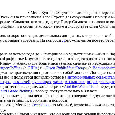
• Мила Кунис - Озвучивает лишь одного персона
 Over» была приглашена Тара Стронг для озвучивания поющей М
тсериале «Симпсоны» в эпизоде, где Гомер Симпсон с помощью в
Гриффин, и в серии, в которой также присутствует Стен Смит, 
вольно дорогостоящих летательных аппаратах, которые, по всей 
х разбивает вдребезги. На вопросы
Л
оис «откуда он всё это берёт
ране за четыре года до «Гриффинов» в мультфильмах «Жизнь Ла
а «Гриффины: Кругом полно идиотов, и за одного из них я выш
фины») и Александра Боштейнова (автор сценариев нескольких э
arperCollins
» (в
США
) и «
Orion Publishing Group
» (в
Великобрит
ржание произведения представляет собой монолог Лоис, расск
атано и пользуется популярностью на
автомобильных освежителя
льцах для ключей
,
пуговицах
,
часах
,
мыльницах
,
шарах для боул
щий тест в колледже, хотя в серии «
And the Wiener Is...
» перед те
Third Grade Nothing
» вообще поступает только в 3 класс.
одростком", и она несла грехи, которые совершили другие члены 
ить на её мысли, проблемы и вопросы.
зал что у Мег была
сестрёнка
, но убила её, возможно из-за завист
вду.
 рождение Стьюи и увидеть, что он родился как обычный ребёно