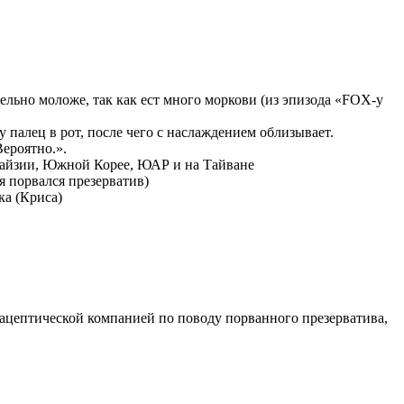
тельно моложе, так как ест много моркови (из эпизода «FOX-y
ну палец в рот, после чего с наслаждением облизывает.
Вероятно.».
лайзии, Южной Корее, ЮАР и на Тайване
я порвался презерватив)
ка (Криса)
ацептической компанией по поводу порванного презерватива,