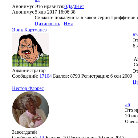
#4
Анонимус
Это нравится:
0
Да
/
0
Нет
Анонимус
5 янв 2017 16:06:38
Скажите пожалуйста в какой серии Гриффинов 
Цитировать
Имя
Эрик Картманез
#5
Эт
6 
А
С
Администратор
Э
Сообщений:
17104
Баллов:
8793
Регистрация:
6 сен 2009
Ци
Нестор Флорес
#6
Это н
20 ию
Очень
Завсегдатай
Сообщений:
13
Баллов:
10
Регистрация:
20 июн 2017