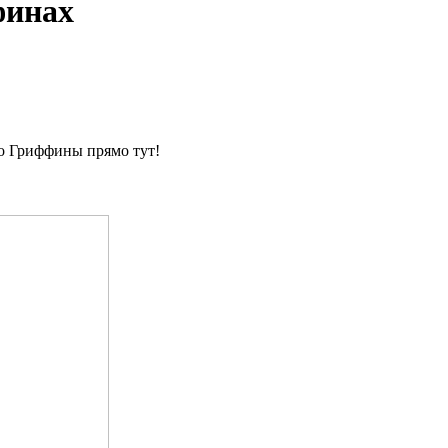
финах
о Гриффины прямо тут!