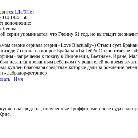
авится:
1
Да
/
0
Нет
2014 18:41:50
от дополнение:
р Левша
ной серии упоминается, что Гленну 61 год, но выглядит он значи
.
дьмом сезоне сериала (серия «Love Blactually») Стьюи сует Брайа
 эпизоде 7 сезона на вопрос Брайана «Ты Гей?» Стьюи отвечает «
ффины» запрещены к показу в Индонезии, Вьетнаме, Иране, Ма
 был незапланированным ребёнком ( у родителей во время зачати
был куплен благодаря средствам которые дали за рождение ребён
ан - лабрадор-ретривер
овать
Имя
куплен на средства, полученные Гриффинами после суда с контр
Крис.