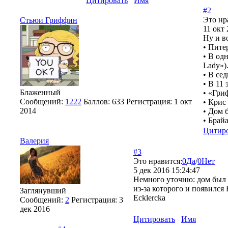
Цитировать
Имя
#2
Это нр
Cтьюи Гриффин
11 окт 
Ну и в
• Пите
• В од
Lady»)
• В се
• В 11
Блаженный
• «Гри
Сообщений:
1222
Баллов:
633
Регистрация:
1 окт
• Крис
2014
• Дом 
• Брай
Цитир
Валерия
#3
Это нравится:
0
Да
/
0
Нет
5 дек 2016 15:24:47
Немного уточню: дом был 
из-за которого и появился 
Заглянувший
Ecklercka
Сообщений:
2
Регистрация:
3
дек 2016
Цитировать
Имя