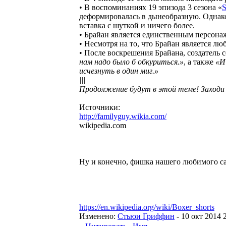
• В воспоминаниях 19 эпизода 3 сезона «
S
деформировалась в дынеобразную. Однако,
вставка с шуткой и ничего более.
• Брайан является единственным персона
• Несмотря на то, что Брайан является л
• После воскрешения Брайана, создатель 
нам надо было б обкуриться.»
, а также
«И
исчезнуть в один миг.»
|||
Продолжение будут в этой теме! Заходи 
Источники:
http://familyguy.wikia.com/
wikipedia.com
Ну и конечно, фишка нашего любимого с
https://en.wikipedia.org/wiki/Boxer_shorts
Изменено:
Cтьюи Гриффин
-
10 окт 2014 