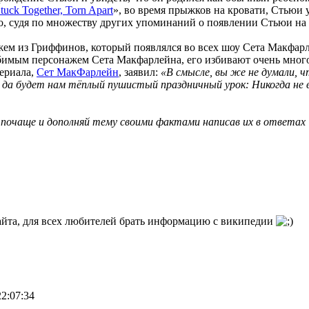
tuck Together, Torn Apart
», во время прыжков на кровати, Стьюи у
 судя по множеству других упоминаний о появлении Стьюи на св
жем из Гриффинов, который появлялся во всех шоу Сета Макфар
юбимым персонажем Сета Макфарлейна, его избивают очень много
сериала,
Сет МакФарлейн
, заявил:
«В смысле, вы же не думали, ч
 да будет нам тёплый пушистый праздничный урок: Никогда не 
почаще и дополняй тему своими фактами написав их в ответах
айта, для всех любителей брать информацию с википедии
22:07:34