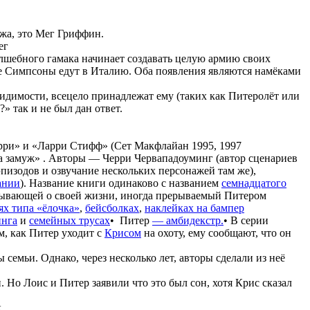
жа, это Мег Гриффин.
ег
олшебного гамака начинает создавать целую армию своих
где Симпсоны едут в Италию. Оба появления являются намёками
видимости, всецело принадлежат ему (таких как Питеролёт или
?» так и не был дан ответ.
рри» и «Ларри Стифф» (Сет Макфлайан 1995, 1997
ла замуж» . Авторы — Черри Червападоуминг (автор сценариев
пизодов и озвучание нескольких персонажей там же),
ании
). Название книги одинаково с названием
семнадцатого
азывающей о своей жизни, иногда прерываемый Питером
х типа «ёлочка»
,
бейсболках
,
наклейках на бампер
инга
и
семейных трусах
• Питер
— амбидекстр.
• В серии
м, как Питер уходит с
Крисом
на охоту, ему сообщают, что он
семьи. Однако, через несколько лет, авторы сделали из неё
и. Но Лоис и Питер заявили что это был сон, хотя Крис сказал
к