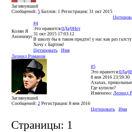
Заглянувший
Сообщений:
5
Баллов:
1
Регистрация:
31 окт 2015
Цитиров
#4
Это нравится:
0
Да
/
0
Нет
Колян Я
31 окт 2015 17:03:12
Анонимус
В школу бы в таком придти! у нас как раз галст
Хочу с Бартом!
Цитировать
Имя
Леонид Романов
#5
Это нравится:
0
Да
/
0
8 янв 2016 23:59:30
Ахахах, прикольные
Где купили?
Изменено:
Леонид 
Заглянувший
Сообщений:
2
Регистрация:
8 янв 2016
Цитировать
Имя
Страницы:
1