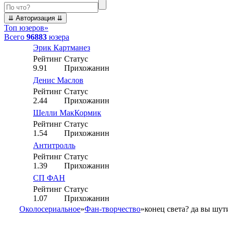
Топ юзеров
»
Всего
96883
юзера
Эрик Картманез
Рейтинг
Статус
9.91
Прихожанин
Денис Маслов
Рейтинг
Статус
2.44
Прихожанин
Шелли МакКормик
Рейтинг
Статус
1.54
Прихожанин
Антитролль
Рейтинг
Статус
1.39
Прихожанин
СП ФАН
Рейтинг
Статус
1.07
Прихожанин
Околосериальное
»
Фан-творчество
»
конец света? да вы шут