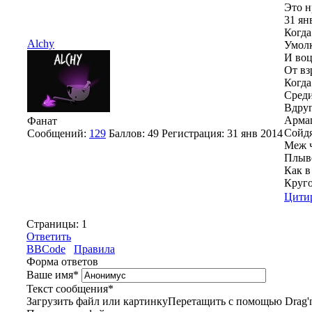
Это н
31 ян
Когда
Alchy
Умолк
И воц
От вз
Когда
Среди
Вдруг
Армаг
Фанат
Сойдя
Сообщений:
129
Баллов:
49
Регистрация:
31 янв 2014
Меж ч
Плыве
Как в
Круго
Цити
Страницы:
1
Ответить
BBCode
Правила
Форма ответов
Ваше имя
*
Текст сообщения
*
Загрузить файл или картинку
Перетащить с помощью Drag'n