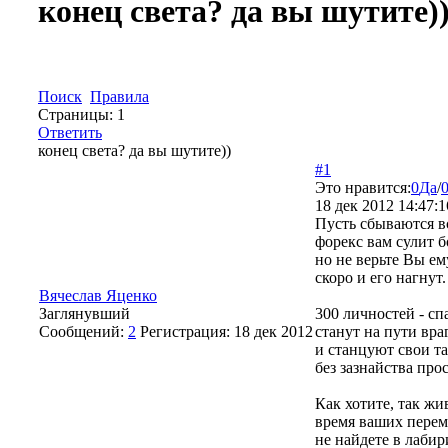
конец света? да вы шутите)
Поиск
Правила
Страницы:
1
Ответить
конец света? да вы шутите))
#1
Это нравится:
0
Да
/
18 дек 2012 14:47:1
Пусть сбываются вс
форекс вам сулит б
но не верьте Вы ем
скоро и его нагнут.
Вячеслав Яценко
Заглянувший
300 личностей - сп
Сообщений:
2
Регистрация:
18 дек 2012
станут на пути враг
и станцуют свои т
без зазнайства прос
Как хотите, так жи
время ваших перем
не найдете в лабир