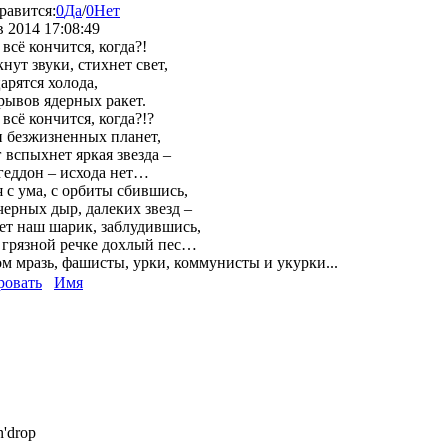
равится:
0
Да
/
0
Нет
в 2014 17:08:49
 всё кончится, когда?!
нут звуки, стихнет свет,
арятся холода,
рывов ядерных ракет.
 всё кончится, когда?!?
 безжизненных планет,
 вспыхнет яркая звезда –
еддон – исхода нет…
 с ума, с орбиты сбившись,
ерных дыр, далеких звезд –
т наш шарик, заблудившись,
 грязной речке дохлый пес…
м мразь, фашисты, урки, коммунисты и укурки...
ровать
Имя
'drop