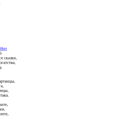
)
0
Нет
6
е сказки,
огатства,
у,
артанцы,
а,
анцы,
така.
вите,
ен,
инте,