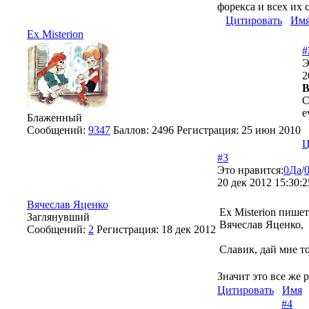
форекса и всех их 
Цитировать
Им
Ex Misterion
#
Э
2
В
С
e
Блаженный
Сообщений:
9347
Баллов:
2496
Регистрация:
25 июн 2010
Ц
#3
Это нравится:
0
Да
/
20 дек 2012 15:30:2
Вячеслав Яценко
Ex Misterion пишет
Заглянувший
Вячеслав Яценко,
Сообщений:
2
Регистрация:
18 дек 2012
Славик, дай мне т
Значит это все же 
Цитировать
Имя
#4