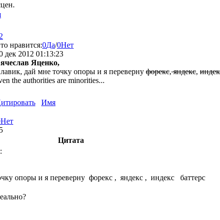
сцен.
я
2
то нравится:
0
Да
/
0
Нет
0 дек 2012 01:13:23
ячеслав Яценко,
лавик, дай мне точку опоры и я переверну
форекс
,
яндекс
,
индек
ven the authorities are minorities...
итировать
Имя
0
Нет
5
Цитата
:
очку опоры и я переверну форекс , яндекс , индекс баттерс
реально?