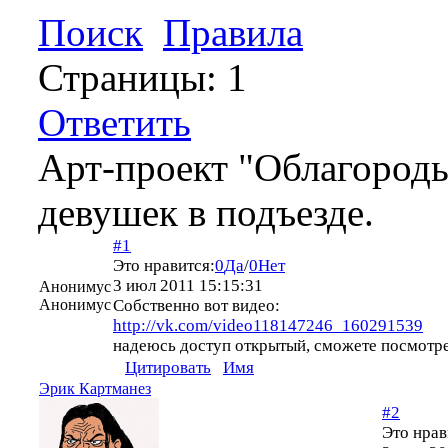
Поиск
Правила
Страницы:
1
Ответить
Арт-проект "Облагородь
девушек в подъезде.
#1
Это нравится:
0
Да
/
0
Нет
3 июл 2011 15:15:31
Анонимус
Анонимус
Собственно вот видео:
http://vk.com/video118147246_160291539
надеюсь доступ открытый, сможете посмотре
Цитировать
Имя
Эрик Картманез
#2
Это нрав