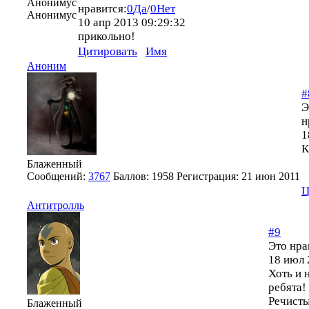
Анонимус
нравится:
0
Да
/
0
Нет
Анонимус
10 апр 2013 09:29:32
прикольно!
Цитировать
Имя
Аноним
#
Э
н
1
К
Блаженный
Сообщений:
3767
Баллов:
1958
Регистрация:
21 июн 2011
Ц
Антитролль
#9
Это нра
18 июл 
Хоть и 
ребята!
Речисты
Блаженный