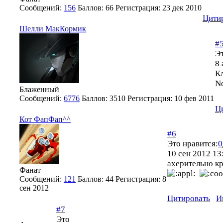
Сообщений:
156
Баллов:
66
Регистрация:
23 дек 2010
Цити
Шелли МакКормик
#
Эт
8 
К
No
Блаженный
Сообщений:
6776
Баллов:
3510
Регистрация:
10 фев 2011
Ц
Кот ФапФап^^
#6
Это нравится:
0
10 сен 2012 13
ахерительно кр
Фанат
Сообщений:
121
Баллов:
44
Регистрация:
8
сен 2012
Цитировать
И
#7
Это