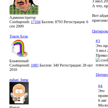
3 июл 20
А что, п
Вот айди
Администратор
пригонял
Сообщений:
17104
Баллов:
8793
Регистрация:
6
сен 2009
Цитиров
Токен Блэк
#3
Это нр
3 июл 
Прикол
Блаженный
плюсан
Сообщений:
1085
Баллов:
340
Регистрация:
28 окт
2010
Цитир
pahan_foma
#4
Это
нрави
6 авг
Моло
Фанат