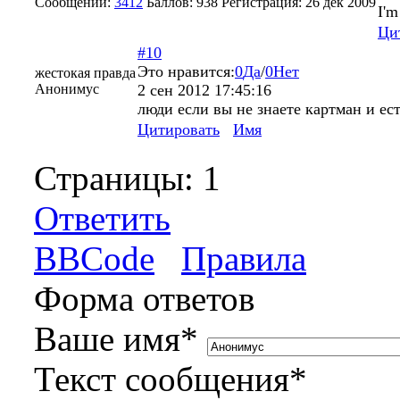
Сообщений:
3412
Баллов:
938
Регистрация:
26 дек 2009
I'm
Ци
#10
Это нравится:
0
Да
/
0
Нет
жестокая правда
Анонимус
2 сен 2012 17:45:16
люди если вы не знаете картман и ес
Цитировать
Имя
Страницы:
1
Ответить
BBCode
Правила
Форма ответов
Ваше имя
*
Текст сообщения
*