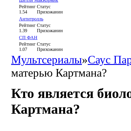
Шелли МакКормик
Рейтинг
Статус
1.54
Прихожанин
Антитролль
Рейтинг
Статус
1.39
Прихожанин
СП ФАН
Рейтинг
Статус
1.07
Прихожанин
Мультсериалы
»
Саус Па
матерью Картмана?
Кто является биол
Картмана?