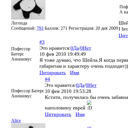
Поф
А ка
Шей
Легенда
Сообщений:
793
Баллов:
271
Регистрация:
20 дек 2009
I br
Цит
#3
Это нравится:
0
Да
/
0
Нет
Пофессор
10 фев 2010 19:49:49
Батерс
Анонимус
Я тоже думаю, что Шейла.Я когда первы
габаритам и характеру очень подходит)
Цитировать
Имя
#4
Это нравится:
0
Да
/
0
Нет
Пофессор Батерс
10 фев 2010 19:53:28
Анонимус
Кстати, получилась бы очень забавна
наполовину еврей
Цитировать
Имя
Alice