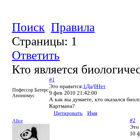
Поиск
Правила
Страницы:
1
Ответить
Кто является биологиче
#1
Это нравится:
1
Да
/
0
Нет
Пофессор Батерс
9 фев 2010 21:42:00
Анонимус
А как вы думаете, кто оказался био
Картмана?
Цитировать
Имя
#2
Alice
Это
10 ф