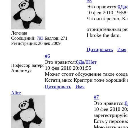
#5
Это нравится:
0
Да
/
10 фев 2010 19:58
Что интересно, Ка
отрицательным ре
Легенда
I broke the dam.
Сообщений:
793
Баллов:
271
Регистрация:
20 дек 2009
Цитировать
Имя
#6
Это нравится:
0
Да
/
0
Нет
Пофессор Батерс
10 фев 2010 20:01:55
Анонимус
Может стоит обсуждение такое созда
Кстати,мисс Крептри тоже хороший 
Цитировать
Имя
Alice
#7
Это нравится:
0
10 фев 2010 20
зарегестрируйс
Есть у персон
Мою мать нап