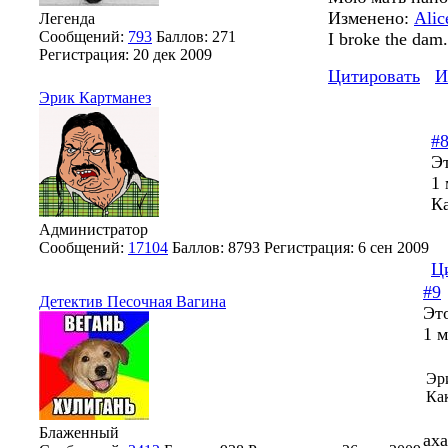
Изменено:
Alic
Легенда
Сообщений:
793
Баллов:
271
I broke the dam.
Регистрация:
20 дек 2009
Цитировать
И
Эрик Картманез
#
Эт
1 
К
Администратор
Сообщений:
17104
Баллов:
8793
Регистрация:
6 сен 2009
Ц
#9
Детектив Песочная Вагина
Эт
1 м
Эр
Ка
Блаженный
аха