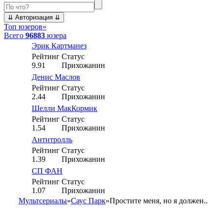
Топ юзеров
»
Всего
96883
юзера
Эрик Картманез
Рейтинг
Статус
9.91
Прихожанин
Денис Маслов
Рейтинг
Статус
2.44
Прихожанин
Шелли МакКормик
Рейтинг
Статус
1.54
Прихожанин
Антитролль
Рейтинг
Статус
1.39
Прихожанин
СП ФАН
Рейтинг
Статус
1.07
Прихожанин
Мультсериалы
»
Саус Парк
»
Простите меня, но я должен..