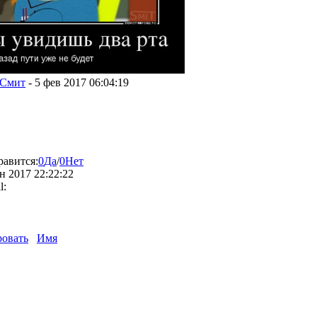
 Смит
-
5 фев 2017 06:04:19
равится:
0
Да
/
0
Нет
н 2017 22:22:22
овать
Имя