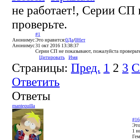
не работает!, Серии СП
проверьте.
#1
Анонимус
Это нравится:
0
Да
/
0
Нет
Анонимус
31 окт 2016 13:38:37
Серии СП не показывают, пожалуйста проверьте
Цитировать
Имя
Страницы:
Пред.
1
2
3
С
Ответить
Ответы
mantequilla
#16
Это
1 н
Гем