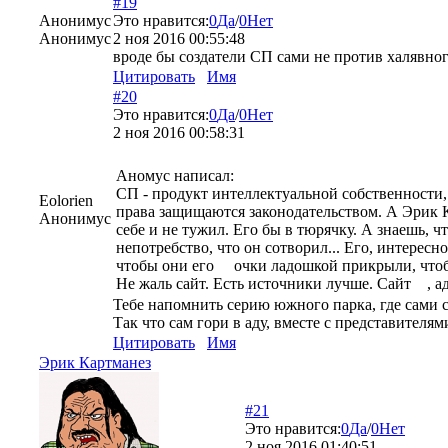
#19
Анонимус
Это нравится:
0
Да
/
0
Нет
Анонимус
2 ноя 2016 00:55:48
вроде бы создатели СП сами не против халявно
Цитировать
Имя
#20
Это нравится:
0
Да
/
0
Нет
2 ноя 2016 00:58:31
Аномус написал:
СП - продукт интеллектуальной собственности,
Eolorien
права защищаются законодательством. А Эрик К
Анонимус
себе и не тужил. Его бы в тюрячку. А знаешь, ч
непотребство, что он сотворил... Его, интересн
чтобы они его очки ладошкой прикрыли, чтоб
Не жаль сайт. Есть источники лучше. Сайт , а
Тебе напомнить серию южного парка, где сами
Так что сам гори в аду, вместе с представителя
Цитировать
Имя
Эрик Картманез
#21
Это нравится:
0
Да
/
0
Нет
2 ноя 2016 01:40:51