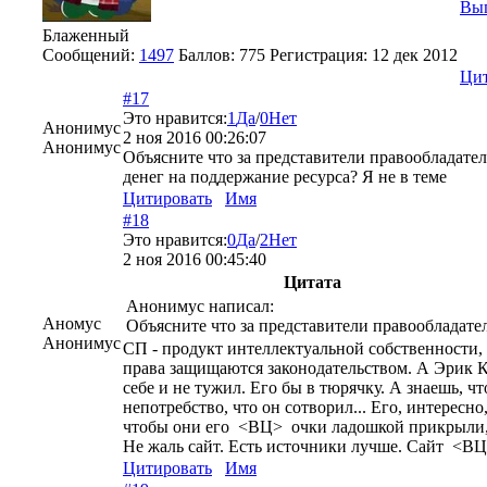
Вы
Блаженный
Сообщений:
1497
Баллов:
775
Регистрация:
12 дек 2012
Цит
#17
Это нравится:
1
Да
/
0
Нет
Анонимус
2 ноя 2016 00:26:07
Анонимус
Объясните что за представители правообладателя
денег на поддержание ресурса? Я не в теме
Цитировать
Имя
#18
Это нравится:
0
Да
/
2
Нет
2 ноя 2016 00:45:40
Цитата
Анонимус написал:
Аномус
Объясните что за представители правообладате
Анонимус
СП - продукт интеллектуальной собственности, 
права защищаются законодательством. А Эрик Ка
себе и не тужил. Его бы в тюрячку. А знаешь, ч
непотребство, что он сотворил... Его, интересно
чтобы они его <ВЦ> очки ладошкой прикрыли,
Не жаль сайт. Есть источники лучше. Сайт <ВЦ
Цитировать
Имя