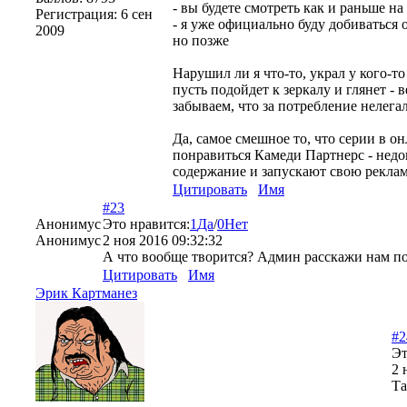
- вы будете смотреть как и раньше н
Регистрация:
6 сен
- я уже официально буду добиваться 
2009
но позже
Нарушил ли я что-то, украл у кого-то
пусть подойдет к зеркалу и глянет - 
забываем, что за потребление нелегал
Да, самое смешное то, что серии в о
понравиться Камеди Партнерс - недо
содержание и запускают свою реклам
Цитировать
Имя
#23
Анонимус
Это нравится:
1
Да
/
0
Нет
Анонимус
2 ноя 2016 09:32:32
А что вообще творится? Админ расскажи нам пож
Цитировать
Имя
Эрик Картманез
#2
Эт
2 
Та