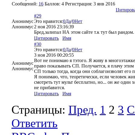
Сообщений:
16
Баллов:
4
Регистрация:
3 янв 2016
Цитиров
#29
Анонимус
Это нравится:
0
Да
/
0
Нет
Анонимус
2 ноя 2016 23:16:39
Бред,залипал НА этом сайте т.к тут был рандом.
Цитировать
Имя
#30
Это нравится:
0
Да
/
0
Нет
3 ноя 2016 00:20:55
Вот не понимаю я тэтого. Я живу в многоэтажке,
Анонимус
право показывать СП. Получается, я плачу этим 
Анонимус
СП только тогда, когда они соблагоизволят его по
Я понимаю, что, теоретически, если человек жив
смотреть тут мульт бесплатно, но... он же один 
не прибавится.
Цитировать
Имя
Страницы:
Пред.
1
2
3
С
Ответить