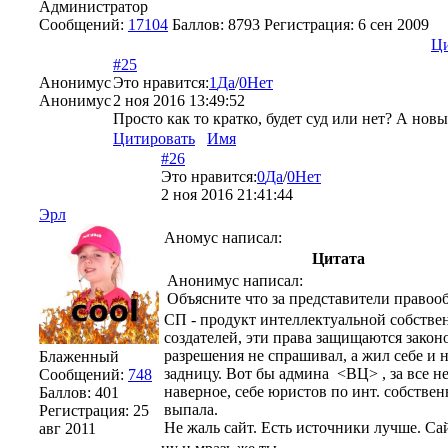
Администратор
Сообщений:
17104
Баллов:
8793
Регистрация:
6 сен 2009
Ци
#25
Анонимус
Это нравится:
1
Да
/
0
Нет
Анонимус
2 ноя 2016 13:49:52
Просто как то кратко, будет суд или нет? А новы
Цитировать
Имя
#26
Это нравится:
0
Да
/
0
Нет
2 ноя 2016 21:41:44
Эрл
Аномус написал:
Цитата
Анонимус написал:
Объясните что за представители правоо
СП - продукт интеллектуальной собстве
создателей, эти права защищаются закон
разрешения не спрашивал, а жил себе и н
Блаженный
задницу. Вот бы админа <ВЦ> , за все не
Сообщений:
748
наверное, себе юристов по инт. собств
Баллов:
401
выпала.
Регистрация:
25
Не жаль сайт. Есть источники лучше. Са
авг 2011