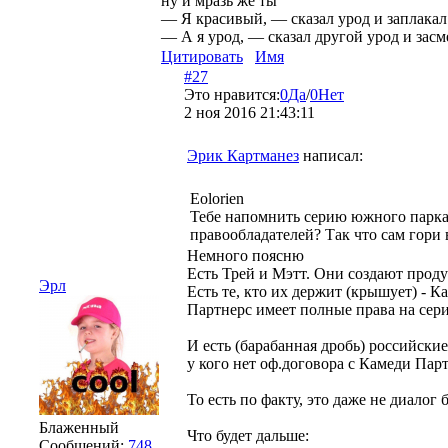
ну и мразь же ты
— Я красивый, — сказал урод и заплакал.
— А я урод, — сказал другой урод и засме
Цитировать
Имя
#27
Это нравится:
0
Да
/
0
Нет
2 ноя 2016 21:43:11
Эрик Картманез
написал:
Eolorien
Тебе напомнить серию южного парка
правообладателей? Так что сам гори 
Немного поясню
Есть Трей и Мэтт. Они создают проду
Эрл
Есть те, кто их держит (крышует) - К
Партнерс имеет полные права на сериа
И есть (барабанная дробь) российские
у кого нет оф.договора с Камеди Парт
То есть по факту, это даже не диалог 
Блаженный
Что будет дальше:
Сообщений:
748