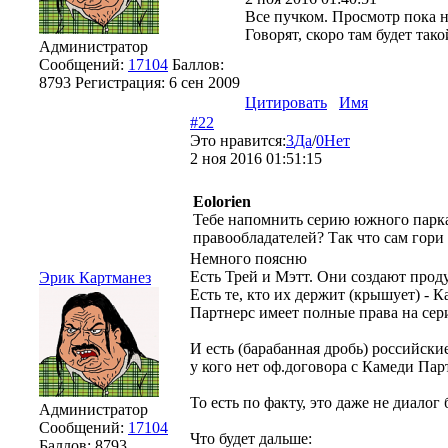
Все пучком. Просмотр пока на
Говорят, скоро там будет тако
Администратор
Сообщений:
17104
Баллов:
8793
Регистрация:
6 сен 2009
Цитировать
Имя
#22
Это нравится:
3
Да
/
0
Нет
2 ноя 2016 01:51:15
Eolorien
Тебе напомнить серию южного парк
правообладателей? Так что сам гори 
Немного поясню
Есть Трей и Мэтт. Они создают проду
Эрик Картманез
Есть те, кто их держит (крышует) - 
Партнерс имеет полные права на сери
И есть (барабанная дробь) российски
у кого нет оф.договора с Камеди Пар
То есть по факту, это даже не диалог
Администратор
Сообщений:
17104
Что будет дальше:
Баллов:
8793