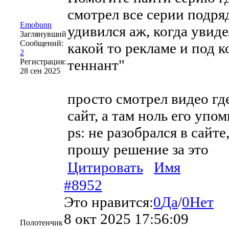
смотрел все серии подряд
Emobunn
удивился аж, когда увиде
Заглянувший
Сообщений:
какой то рекламе и под ко
2
теннант"
Регистрация:
28 сен 2025
просто смотрел видео гд
сайт, а там ноль его у
ps: не разобрался в сайте
прошу решение за это
Цитировать
Имя
#8952
Это нравится:
0
Да
/
0
Нет
8 окт 2025 17:56:09
Полотенчик