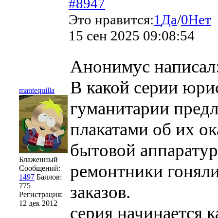
#8947
Это нравится:
1
Да
/
0
Нет
15 сен 2025 09:08:54
Анонимус написал
В какой серии юри
mantequilla
гуманитарии предла
плакатами об их ок
бытовой аппаратуры
Блаженный
ремонтники гоняли
Сообщений:
1497
Баллов:
775
заказов.
Регистрация:
12 дек 2012
серия начинается к