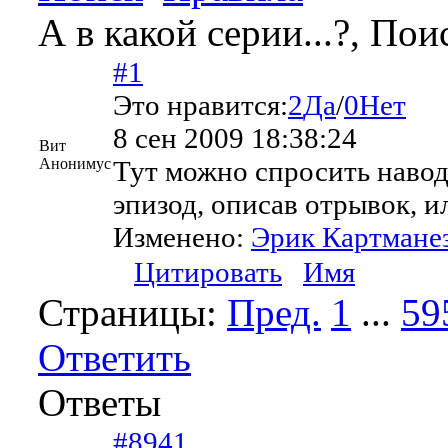
А в какой серии...?, Пои
#1
Это нравится:
2
Да
/
0
Нет
8 сен 2009 18:38:24
Вит
Анонимус
Тут можно спросить нав
эпизод, описав отрывок, и
Изменено:
Эрик Картмане
Цитировать
Имя
Страницы:
Пред.
1
...
59
Ответить
Ответы
#8941