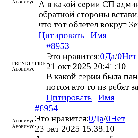
Анонимус
А в какой серии СП админ
обратной стороны вставил
что тот облетел вокруг 
Цитировать
Имя
#8953
Это нравится:
0
Да
/
0
Нет
FRENDLYFIRE
21 окт 2025 20:41:10
Анонимус
В какой серии была пан
потом кто то из ребят 
Цитировать
Имя
#8954
Это нравится:
0
Да
/
0
Нет
Анонимус
Анонимус
23 окт 2025 15:38:10