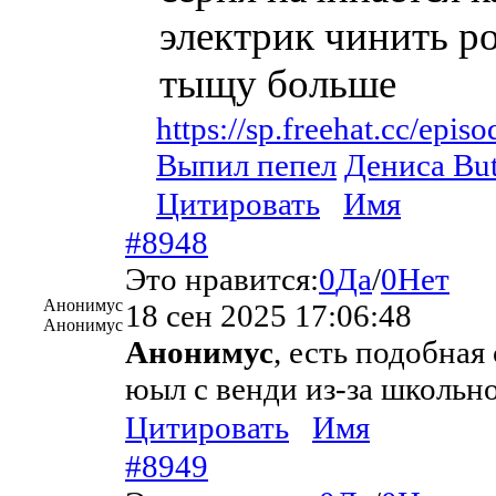
электрик чинить ро
тыщу больше
https://sp.freehat.cc/epis
Выпил пепел
Дениса But
Цитировать
Имя
#8948
Это нравится:
0
Да
/
0
Нет
Анонимус
18 сен 2025 17:06:48
Анонимус
Анонимус
, есть подобная
юыл с венди из-за школьно
Цитировать
Имя
#8949