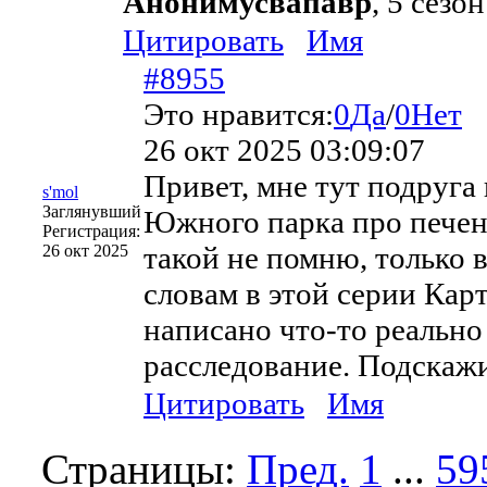
Анонимусвапавр
, 5 сезо
Цитировать
Имя
#8955
Это нравится:
0
Да
/
0
Нет
26 окт 2025 03:09:07
Привет, мне тут подруга
s'mol
Заглянувший
Южного парка про печень
Регистрация:
такой не помню, только 
26 окт 2025
словам в этой серии Кар
написано что-то реально 
расследование. Подскажи
Цитировать
Имя
Страницы:
Пред.
1
...
59