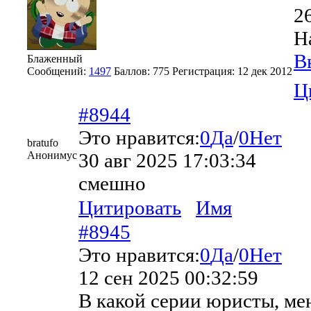
2
Н
В
Блаженный
Сообщений:
1497
Баллов:
775
Регистрация:
12 дек 2012
Ц
#8944
Это нравится:
0
Да
/
0
Нет
bratufo‮
Анонимус
30 авг 2025 17:03:34
смешно‮
Цитировать
Имя
#8945
Это нравится:
0
Да
/
0
Нет
12 сен 2025 00:32:59
В какой серии юристы, ме