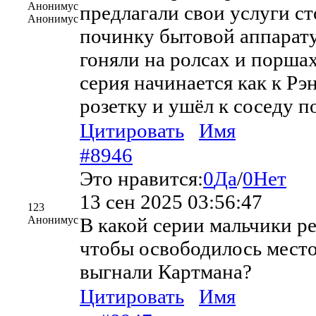
Анонимус
предлагали свои услуги ст
Анонимус
починку бытовой аппарату
гоняли на ролсах и поршах
серия начинается как к Рэ
розетку и ушëл к соседу 
Цитировать
Имя
#8946
Это нравится:
0
Да
/
0
Нет
13 сен 2025 03:56:47
123
Анонимус
В какой серии мальчики ре
чтобы освободилось место
выгнали Картмана?
Цитировать
Имя