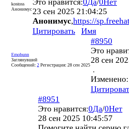
Это нравится:
0
Да
/
0
Нет
kostoss
Анонимус
23 сен 2025 21:04:25
Анонимус
,
https://sp.freeha
Цитировать
Имя
#8950
Это нрави
Emobunn
28 сен 202
Заглянувший
Сообщений:
2
Регистрация:
28 сен 2025
.
Изменено
Цитирова
#8951
Это нравится:
0
Да
/
0
Нет
28 сен 2025 10:45:57
Помогите найти серию г