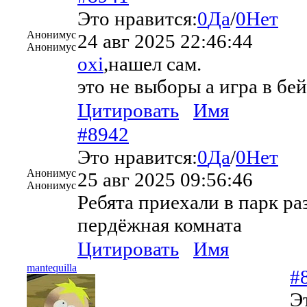
Это нравится:
0
Да
/
0
Нет
Анонимус
24 авг 2025 22:46:44
Анонимус
oxi
,нашел сам.
это не выборы а игра в бей
Цитировать
Имя
#8942
Это нравится:
0
Да
/
0
Нет
Анонимус
25 авг 2025 09:56:46
Анонимус
Ребята приехали в парк р
пердёжная комната
Цитировать
Имя
mantequilla
#
Э