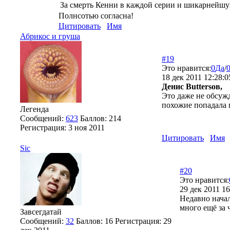
За смерть Кенни в каждой серии и шикарнейш
Полнсотью согласна!
Цитировать
Имя
Абрикос и груша
#19
Это нравится:
0
Да
/
18 дек 2011 12:28:0
Денис Buttersов,
Это даже не обсужд
похожие попадала 
Легенда
Сообщений:
623
Баллов:
214
Регистрация:
3 ноя 2011
Цитировать
Имя
Sic
#20
Это нравится:
29 дек 2011 16
Недавно нача
много ещё за 
Завсегдатай
Сообщений:
32
Баллов:
16
Регистрация:
29