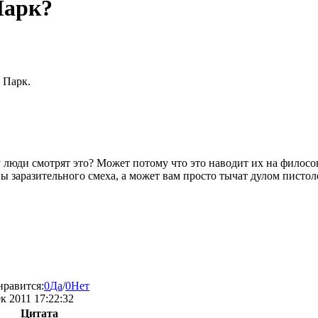
Парк?
 Парк.
 люди смотрят это? Может потому что это наводит их на филосо
ы заразительного смеха, а может вам просто тычат дулом писто
нравится:
0
Да
/
0
Нет
ек 2011 17:22:32
Цитата