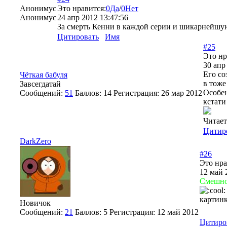
Анонимус
Это нравится:
0
Да
/
0
Нет
Анонимус
24 апр 2012 13:47:56
За смерть Кенни в каждой серии и шикарнейшую
Цитировать
Имя
#25
Это нр
30 апр
Его со
Чёткая бабуля
в тоже
Завсегдатай
Особен
Сообщений:
51
Баллов:
14
Регистрация:
26 мар 2012
кстати
Читает
Цитир
DarkZero
#26
Это нра
12 май 
Смешн
картин
Новичок
Сообщений:
21
Баллов:
5
Регистрация:
12 май 2012
Цитиро