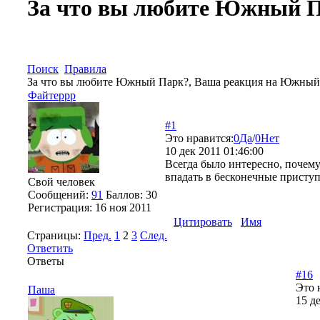
За что вы любите Южный 
Поиск
Правила
За что вы любите Южный Парк?, Ваша реакция на Южный
Файтеррр
#1
Это нравится:
0
Да
/
0
Нет
10 дек 2011 01:46:00
Всегда было интересно, почему
впадать в бесконечные приступ
Свой человек
Сообщений:
91
Баллов:
30
Регистрация:
16 ноя 2011
Цитировать
Имя
Страницы:
Пред.
1
2
3
След.
Ответить
Ответы
#16
Это 
Паша
15 д