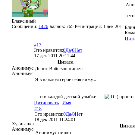
Ано
а чт
Блаженный
Сообщений:
1426
Баллов:
765
Регистрация:
1 дек 2011
Блин
Кома
Цити
#17
Это нравится:
0
Да
/
0
Нет
17 дек 2011 20:11:44
Цитата
Анонимус
Денис Buttersов пишет:
Анонимус
Я в каждом герое себя вижу...
.... и в каждой детской улыбке....
( просто 
Цитировать
Имя
#18
Это нравится:
0
Да
/
0
Нет
18 дек 2011 11:24:01
Хулиганка
Цитат
Анонимус
Анонимус пишет: