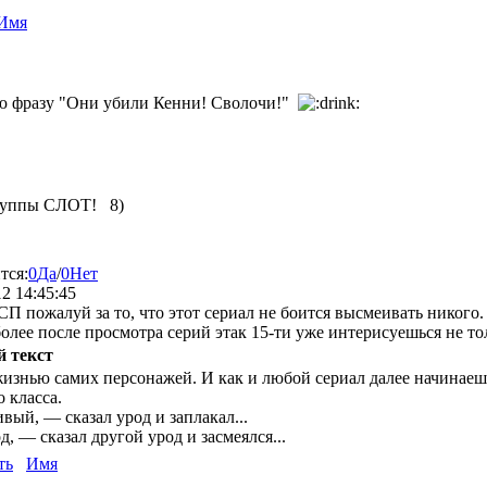
Имя
ую фразу "Они убили Кенни! Сволочи!"
группы СЛОТ! 8)
тся:
0
Да
/
0
Нет
2 14:45:45
П пожалуй за то, что этот сериал не боится высмеивать никого.
более после просмотра серий этак 15-ти уже интерисуешься не т
 текст
 жизнью самих персонажей. И как и любой сериал далее начинаешь
о класса.
вый, — сказал урод и заплакал...
д, — сказал другой урод и засмеялся...
ть
Имя