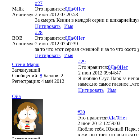
#27
Майк
Это нравится:
0
Да
/
0
Нет
Анонимус
2 июн 2012 07:20:58
За смерть Кенни в каждой серии и шикарнейшую
Цитировать
Имя
#28
ВОВ
Это нравится:
0
Да
/
0
Нет
Анонимус
2 июн 2012 07:47:39
за то что этот сериал смешной и за то что охот
Цитировать
Имя
#29
Стени Марш
Это нравится:
0
Да
/
0
Нет
Заглянувший
2 июн 2012 09:44:47
Сообщений:
8
Баллов:
2
Я люблю Саус-Парк за неп
Регистрация:
4 май 2012
намек,но самое главное...ч
Цитировать
Имя
Ойа
#30
Это нравится:
0
Да
/
0
Нет
2 июн 2012 12:59:03
Люблю тебя, Южный Парк, за
в жизни стоит относиться с