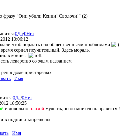
 фразу "Они убили Кенни! Сволочи!" (2)
авится:
0
Да
/
0
Нет
 2012 10:06:12
здали чтоб поржать над общественными проблемами
 время сериал поучительный. Здесь мораль.
но в конце -
 есть лекарство со злым названием
 реп в доме пристарелых
овать
Имя
вится:
0
Да
/
0
Нет
2012 18:50:25
ой
и довольно
плохой
мультик,но он мне очень нравится !
ки в подписи запрещены
вать
Имя