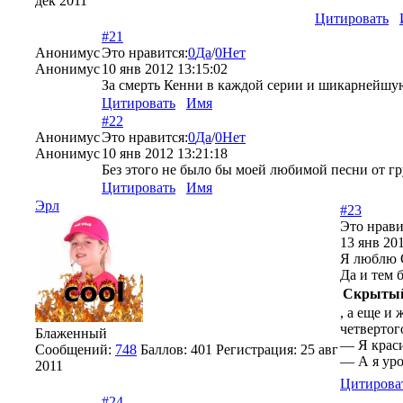
дек 2011
Цитировать
#21
Анонимус
Это нравится:
0
Да
/
0
Нет
Анонимус
10 янв 2012 13:15:02
За смерть Кенни в каждой серии и шикарнейш
Цитировать
Имя
#22
Анонимус
Это нравится:
0
Да
/
0
Нет
Анонимус
10 янв 2012 13:21:18
Без этого не было бы моей любимой песни от 
Цитировать
Имя
Эрл
#23
Это нрави
13 янв 201
Я люблю С
Да и тем 
Скрытый
, а еще и
четвертог
Блаженный
— Я краси
Сообщений:
748
Баллов:
401
Регистрация:
25 авг
— А я уро
2011
Цитирова
#24