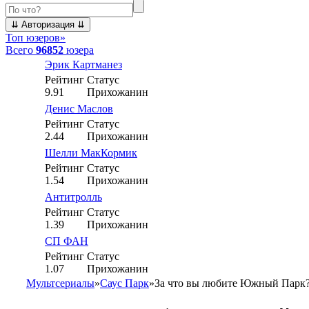
Топ юзеров
»
Всего
96852
юзера
Эрик Картманез
Рейтинг
Статус
9.91
Прихожанин
Денис Маслов
Рейтинг
Статус
2.44
Прихожанин
Шелли МакКормик
Рейтинг
Статус
1.54
Прихожанин
Антитролль
Рейтинг
Статус
1.39
Прихожанин
СП ФАН
Рейтинг
Статус
1.07
Прихожанин
Мультсериалы
»
Саус Парк
»
За что вы любите Южный Парк