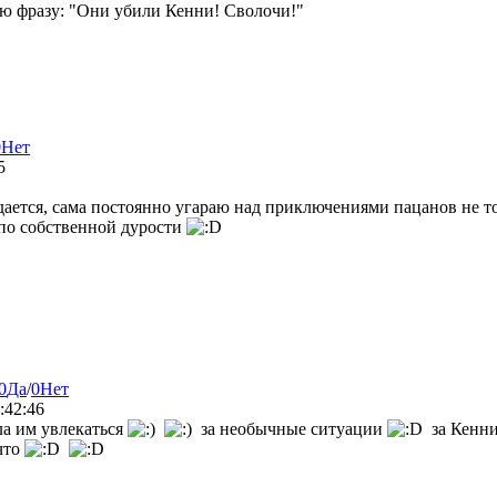
ую фразу: "Они убили Кенни! Сволочи!"
0
Нет
5
ается, сама постоянно угараю над приключениями пацанов не тол
по собственной дурости
0
Да
/
0
Нет
:42:46
ла им увлекаться
за необычные ситуации
за Кенни 
что