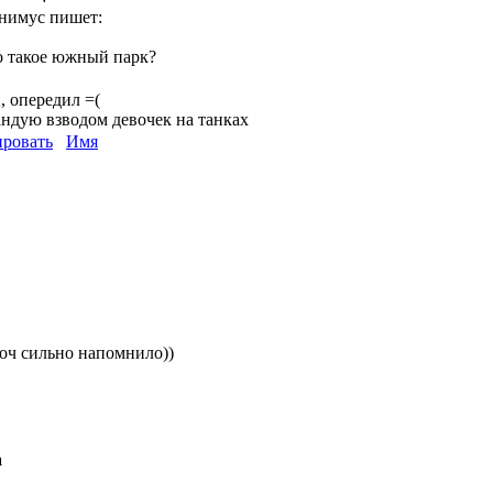
нимус пишет:
о такое южный парк?
, опередил =(
ндую взводом девочек на танках
ровать
Имя
оч сильно напомнило))
а