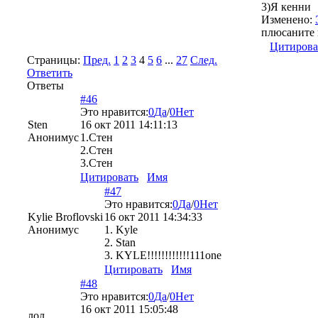
3)Я кенни
Изменено:
плюсаните 
Цитирова
Страницы:
Пред.
1
2
3
4
5
6
...
27
След.
Ответить
Ответы
#46
Это нравится:
0
Да
/
0
Нет
Sten
16 окт 2011 14:11:13
Анонимус
1.Стен
2.Стен
3.Стен
Цитировать
Имя
#47
Это нравится:
0
Да
/
0
Нет
Kylie Broflovski
16 окт 2011 14:34:33
Анонимус
1. Kyle
2. Stan
3. KYLE!!!!!!!!!!!!111one
Цитировать
Имя
#48
Это нравится:
0
Да
/
0
Нет
16 окт 2011 15:05:48
лол