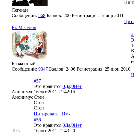
Ничт
Легенда
Сообщений:
568
Баллов:
200
Регистрация:
17 апр 2011
Цити
Ex Misterion
#
Э
1
K
А
e
Блаженный
Сообщений:
9347
Баллов:
2496
Регистрация:
25 июн 2010
Ц
#57
Это нравится:
0
Да
/
0
Нет
Анонимус
16 окт 2011 21:42:15
Анонимус
Стен
Стен
Стен
Цитировать
Имя
#58
Это нравится:
0
Да
/
0
Нет
Tesla
16 окт 2011 21:43:20