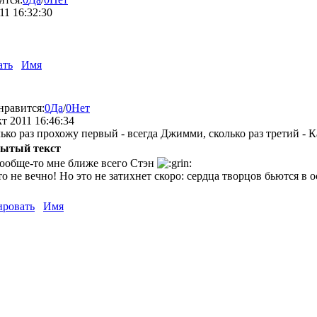
11 16:32:30
ать
Имя
нравится:
0
Да
/
0
Нет
кт 2011 16:46:34
ько раз прохожу первый - всегда Джимми, сколько раз третий - 
ытый текст
вообще-то мне ближе всего Стэн
о не вечно! Но это не затихнет скоро: сердца творцов бьются в 
ровать
Имя