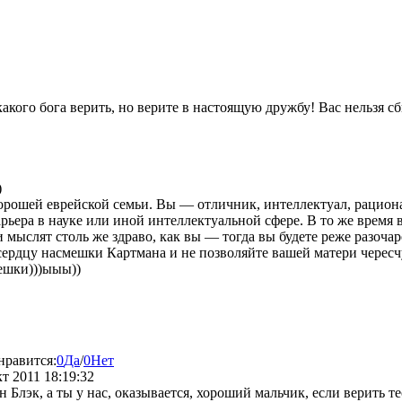
акого бога верить, но верите в настоящую дружбу! Вас нельзя сб
)
рошей еврейской семьи. Вы — отличник, интеллектуал, рациона
арьера в науке или иной интеллектуальной сфере. В то же время 
ди мыслят столь же здраво, как вы — тогда вы будете реже разоч
сердцу насмешки Картмана и не позволяйте вашей матери чересчу
ешки)))ыыы))
нравится:
0
Да
/
0
Нет
кт 2011 18:19:32
н Блэк, а ты у нас, оказывается, хороший мальчик, если верить т