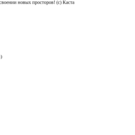
освоении новых просторов! (с) Каста
)