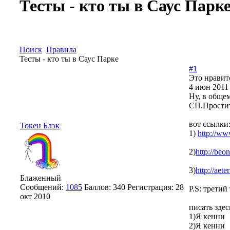
Тесты - кто ты в Саус Парк
Поиск
Правила
Тесты - кто ты в Саус Парке
#1
Это нравит
4 июн 2011 
Ну, в общем
СП.Простит
вот ссылки
Токен Блэк
1)
http://w
2)
http://beo
3)
http://aete
Блаженный
Сообщений:
1085
Баллов:
340
Регистрация:
28
P.S: трети
окт 2010
писать здес
1)Я кенни
2)Я кенни