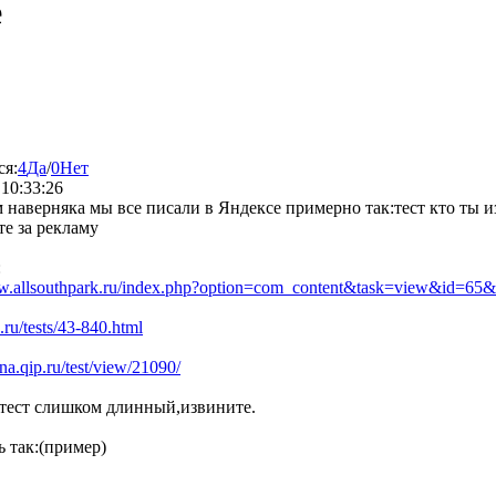
е
ся:
4
Да
/
0
Нет
10:33:26
 наверняка мы все писали в Яндексе примерно так:тест кто ты и
е за рекламу
:
ww.allsouthpark.ru/index.php?option=com_content&task=view&id=65
n.ru/tests/43-840.html
rna.qip.ru/test/view/21090/
й тест слишком длинный,извините.
ь так:(пример)