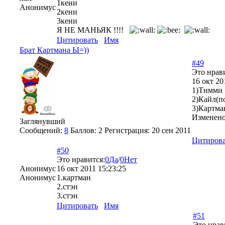
1кени
Анонимус
2кени
3кени
Я НЕ МАНЬЯК !!!!
Цитировать
Имя
Брат Картмана Ы=))
#49
Это нрав
16 окт 20
1)Тимми
2)Кайл(п
3)Картма
Изменен
Заглянувший
Сообщений:
8
Баллов:
2
Регистрация:
20 сен 2011
Цитирова
#50
Это нравится:
0
Да
/
0
Нет
Анонимус
16 окт 2011 15:23:25
Анонимус
1.картман
2.стэн
3.стэн
Цитировать
Имя
#51
Это нрав