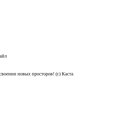
Кайл
освоении новых просторов! (с) Каста