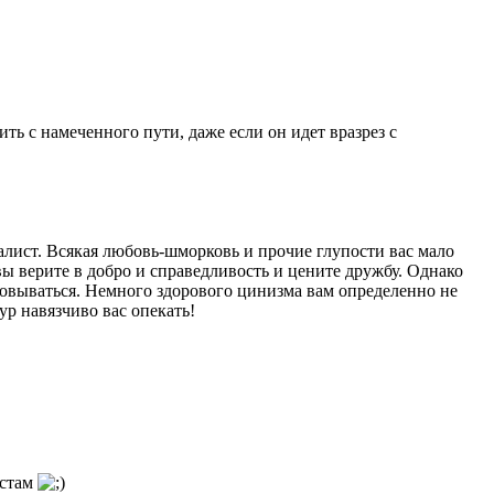
ить с намеченного пути, даже если он идет вразрез с
лист. Всякая любовь-шморковь и прочие глупости вас мало
вы верите в добро и справедливость и цените дружбу. Однако
аровываться. Немного здорового цинизма вам определенно не
р навязчиво вас опекать!
естам