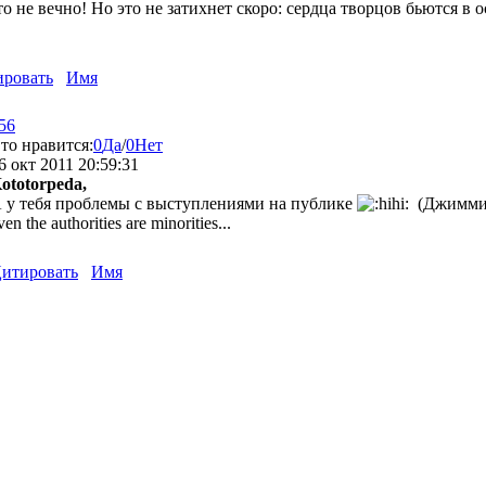
о не вечно! Но это не затихнет скоро: сердца творцов бьются в 
ровать
Имя
56
то нравится:
0
Да
/
0
Нет
6 окт 2011 20:59:31
ototorpeda,
 у тебя проблемы с выступлениями на публике
(Джимми
ven the authorities are minorities...
итировать
Имя