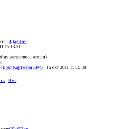
ится:
0
Да
/
0
Нет
11 15:13:31
ойду застрелюсь,что ли)
н
о:
Брат Картмана Ы=))
-
16 окт 2011 15:15:38
ть
Имя
ится:
0
Да
/
0
Нет