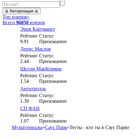
Топ юзеров
»
Всего
96858
юзеров
Эрик Картманез
Рейтинг
Статус
9.91
Прихожанин
Денис Маслов
Рейтинг
Статус
2.44
Прихожанин
Шелли МакКормик
Рейтинг
Статус
1.54
Прихожанин
Антитролль
Рейтинг
Статус
1.39
Прихожанин
СП ФАН
Рейтинг
Статус
1.07
Прихожанин
Мультсериалы
»
Саус Парк
»
Тесты - кто ты в Саус Парке