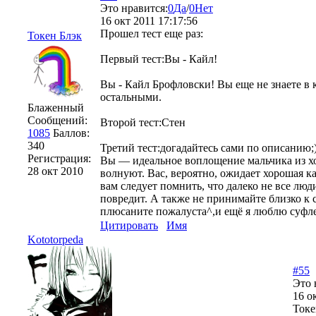
Это нравится:
0
Да
/
0
Нет
16 окт 2011 17:17:56
Прошел тест еще раз:
Токен Блэк
Первый тест:Вы - Кайл!
Вы - Кайл Брофловски! Вы еще не знаете в к
остальными.
Блаженный
Сообщений:
Второй тест:Стен
1085
Баллов:
340
Третий тест:догадайтесь сами по описанию;
Регистрация:
Вы — идеальное воплощение мальчика из хо
28 окт 2010
волнуют. Вас, вероятно, ожидает хорошая к
вам следует помнить, что далеко не все лю
повредит. А также не принимайте близко к 
плюсаните пожалуста^,и ещё я люблю суфл
Цитировать
Имя
Kototorpeda
#55
Это 
16 о
Токе