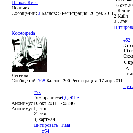
Плохая Киса
16 окт 20
Новичок
1 Кенни
Сообщений:
3
Баллов:
5
Регистрация:
26 фев 2011
2 Кайл
3 Стэн
Цитиров
Kototorpeda
#52
Это 
16 о
Скол
Скр
. А 
Ничт
Легенда
Сообщений:
568
Баллов:
200
Регистрация:
17 апр 2011
Цити
#53
Это нравится:
0
Да
/
0
Нет
Анонимус
16 окт 2011 17:08:46
Анонимус
1) стэн
2) стэн
3) картман
Цитировать
Имя
#54