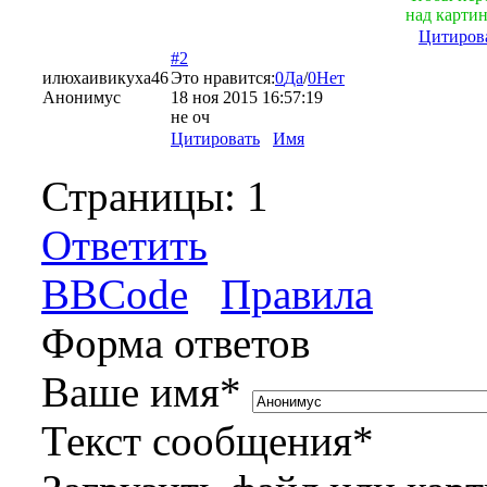
над картин
Цитиров
#2
илюхаивикуха46
Это нравится:
0
Да
/
0
Нет
Анонимус
18 ноя 2015 16:57:19
не оч
Цитировать
Имя
Страницы:
1
Ответить
BBCode
Правила
Форма ответов
Ваше имя
*
Текст сообщения
*