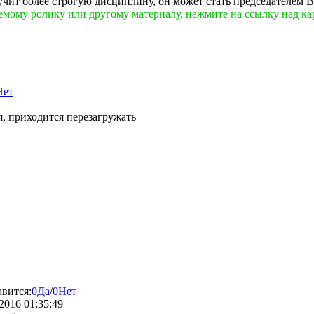
лучит более строгую дисциплину, он может стать председателем В
емому ролику или другому материалу, нажмите на ссылку над ка
Нет
я, приходится перезагружать
авится:
0
Да
/
0
Нет
2016 01:35:49