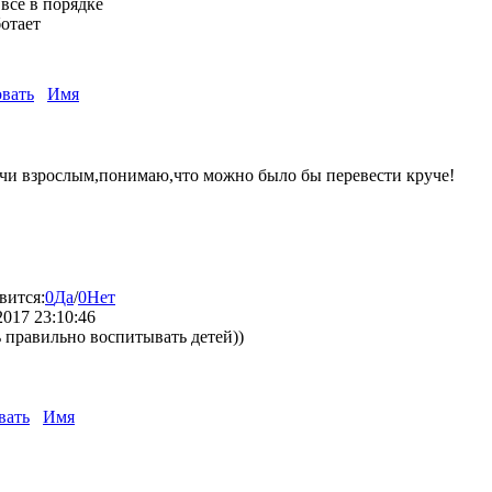
всё в порядке
ботает
вать
Имя
чи взрослым,понимаю,что можно было бы перевести круче!
вится:
0
Да
/
0
Нет
2017 23:10:46
 правильно воспитывать детей))
вать
Имя