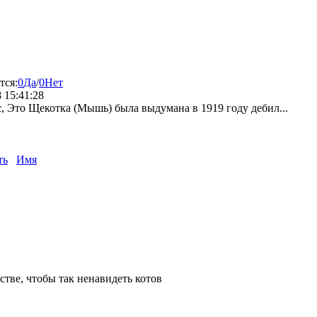
тся:
0
Да
/
0
Нет
 15:41:28
с
, Это Щекотка (Мышь) была выдумана в 1919 году дебил...
ть
Имя
тве, чтобы так ненавидеть котов