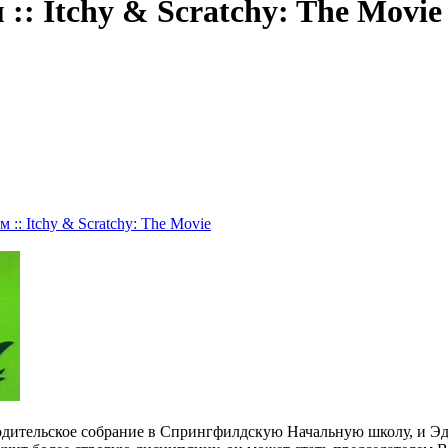
: Itchy & Scratchy: The Movie
:: Itchy & Scratchy: The Movie
одительское собрание в Спрингфилдскую Начальную школу, и Эдн