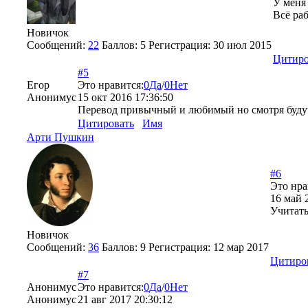
У меня 
Всё ра
Новичок
Сообщений:
22
Баллов:
5
Регистрация:
30 июл 2015
Цитиро
#5
Егор
Это нравится:
0
Да
/
0
Нет
Анонимус
15 окт 2016 17:36:50
Перевод привычный и любимый но смотря буду
Цитировать
Имя
Арти Пушкин
#6
Это нра
16 май 
Учитать
Новичок
Сообщений:
36
Баллов:
9
Регистрация:
12 мар 2017
Цитиро
#7
Анонимус
Это нравится:
0
Да
/
0
Нет
Анонимус
21 авг 2017 20:30:12