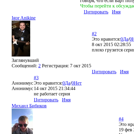
говоря, что если Барт по
Чтобы перейти к обсужда
Цитировать
Имя
Igor Anikine
#2
Это нравится:
0
Да
/
0
8 окт 2015 02:28:55
плохо грузится сери
Заглянувший
Сообщений:
2
Регистрация:
7 окт 2015
Цитировать
Имя
#3
Анонимус
Это нравится:
0
Да
/
0
Нет
Анонимус
14 окт 2015 21:34:44
не работает серия
Цитировать
Имя
Михаил Бибиков
#4
Это нр
19 фев 