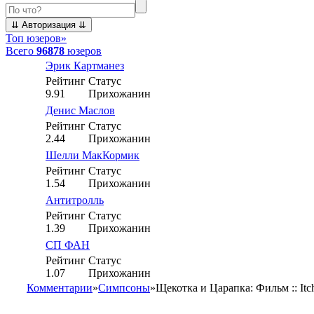
Топ юзеров
»
Всего
96878
юзеров
Эрик Картманез
Рейтинг
Статус
9.91
Прихожанин
Денис Маслов
Рейтинг
Статус
2.44
Прихожанин
Шелли МакКормик
Рейтинг
Статус
1.54
Прихожанин
Антитролль
Рейтинг
Статус
1.39
Прихожанин
СП ФАН
Рейтинг
Статус
1.07
Прихожанин
Комментарии
»
Симпсоны
»
Щекотка и Царапка: Фильм :: Itc