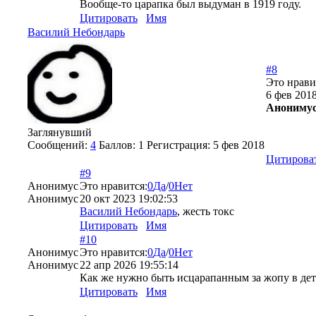
Вообще-то царапка был выдуман в 1919 году.
Цитировать
Имя
Василий Небондарь
#8
Это нрави
6 фев 2018
Анониму
Заглянувший
Сообщений:
4
Баллов:
1
Регистрация:
5 фев 2018
Цитирова
#9
Анонимус
Это нравится:
0
Да
/
0
Нет
Анонимус
20 окт 2023 19:02:53
Василий Небондарь
, жесть токс
Цитировать
Имя
#10
Анонимус
Это нравится:
0
Да
/
0
Нет
Анонимус
22 апр 2026 19:55:14
Как же нужно быть исцарапанным за жопу в детс
Цитировать
Имя