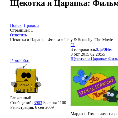
Щекотка и Царапка: Фильм :
Поиск
Правила
Страницы:
1
Ответить
Щекотка и Царапка: Фильм :: Itchy & Scratchy: The Movie
#1
Это нравится:
0
Да
/
0
Нет
8 окт 2015 02:28:55
Щекотка и Царапка: Фильм 
ГомоРобот
Блаженный
Сообщений:
3903
Баллов:
1100
Регистрация:
6 сен 2009
Мардж и Гомер идут на р