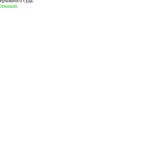
ерховного суда.
ртинкой.