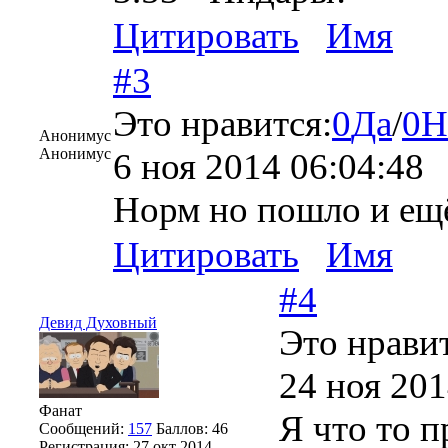
Цитировать
Имя
#3
Это нравится:
0
Да
/
0
Н
Анонимус
Анонимус
6 ноя 2014 06:04:48
Норм но пошло и ещ
Цитировать
Имя
#4
Девид Духовный
Это нравит
24 ноя 201
Фанат
Я что то п
Сообщений:
157
Баллов:
46
Регистрация:
27 окт 2014