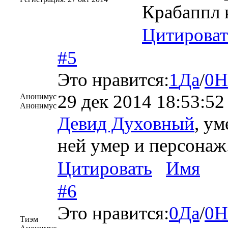
Крабаппл 
Цитироват
#5
Это нравится:
1
Да
/
0
Н
29 дек 2014 18:53:52
Анонимус
Анонимус
Девид Духовный
, ум
ней умер и персонаж
Цитировать
Имя
#6
Это нравится:
0
Да
/
0
Н
Тиэм