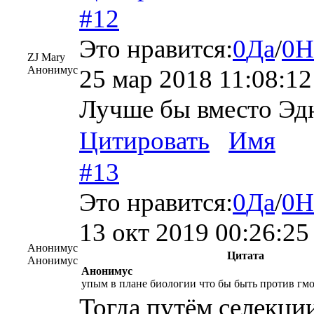
#12
Это нравится:
0
Да
/
0
Н
ZJ Mary
Анонимус
25 мар 2018 11:08:12
Лучше бы вместо Эд
Цитировать
Имя
#13
Это нравится:
0
Да
/
0
Н
13 окт 2019 00:26:25
Анонимус
Цитата
Анонимус
Анонимус
упым в плане биологии что бы быть против гмо.
Тогда путём селекции