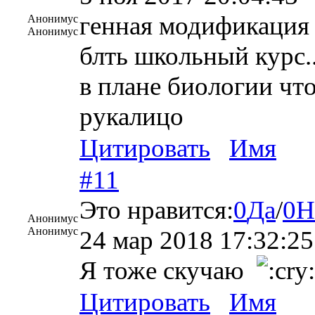
генная модификация 
Анонимус
Анонимус
блть школьный курс.
в плане биологии что
рукалицо
Цитировать
Имя
#11
Это нравится:
0
Да
/
0
Н
Анонимус
Анонимус
24 мар 2018 17:32:25
Я тоже скучаю
Цитировать
Имя