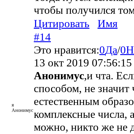
чтобы получился том
Цитировать
Имя
#14
Это нравится:
0
Да
/
0
Н
13 окт 2019 07:56:15
Анонимус
,и чта. Ес
способом, не значит 
естественным образо
я
Анонимус
комплексные числа, 
можно, никто же не д