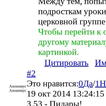
Между тем, попы
подросткам уроки
церковной группе
Чтобы перейти к 
другому материал
картинкой.
Цитировать
Им
#2
Это нравится:
0
Да
/
1
Н
Анонимус
Анонимус
19 окт 2014 13:24:15
3.53 - Пидары!