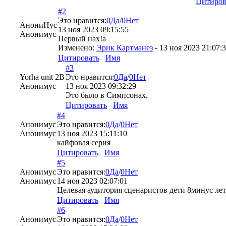
Цитиров
#2
Это нравится:
0
Да
/
0
Нет
АнониНус
13 ноя 2023 09:15:55
Анонимус
Первый нах!a
Изменено:
Эрик Картманез
-
13 ноя 2023 21:07:
Цитировать
Имя
#3
Yorha unit 2B
Это нравится:
0
Да
/
0
Нет
Анонимус
13 ноя 2023 09:32:29
Это было в Симпсонах.
Цитировать
Имя
#4
Анонимус
Это нравится:
0
Да
/
0
Нет
Анонимус
13 ноя 2023 15:11:10
кайфовая серия
Цитировать
Имя
#5
Анонимус
Это нравится:
0
Да
/
0
Нет
Анонимус
14 ноя 2023 02:07:01
Целевая аудитория сценаристов дети 8минус лет.
Цитировать
Имя
#6
Анонимус
Это нравится:
0
Да
/
0
Нет