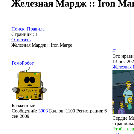
Железная Мардж :: Iron Ma
Поиск
Правила
Страницы:
1
Ответить
Железная Мардж :: Iron Marge
#1
Это нрави
13 ноя 202
ГомоРобот
Железная 
Блаженный
Сообщений:
3903
Баллов:
1100
Регистрация:
6
сен 2009
Сердце Ма
страшилко
Чтобы пер