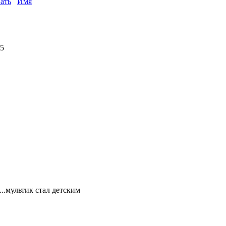
ать
Имя
35
..мультик стал детским