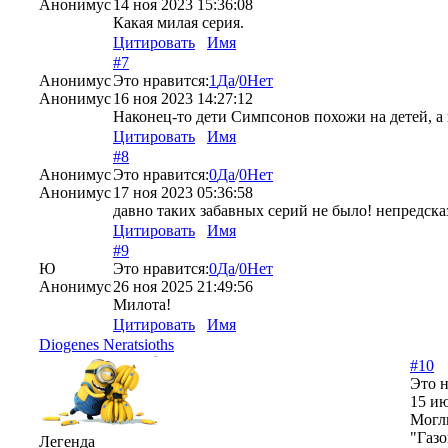
Анонимус
14 ноя 2023 15:36:08
Какая милая серия.
Цитировать
Имя
#7
Анонимус
Это нравится:
1
Да
/
0
Нет
Анонимус
16 ноя 2023 14:27:12
Наконец-то дети Симпсонов похожи на детей, а не
Цитировать
Имя
#8
Анонимус
Это нравится:
0
Да
/
0
Нет
Анонимус
17 ноя 2023 05:36:58
давно таких забавных серий не было! непредск
Цитировать
Имя
#9
Ю
Это нравится:
0
Да
/
0
Нет
Анонимус
26 ноя 2025 21:49:56
Милота!
Цитировать
Имя
Diogenes Neratsioths
#10
Это н
15 ию
Могли
"Газо
Легенда