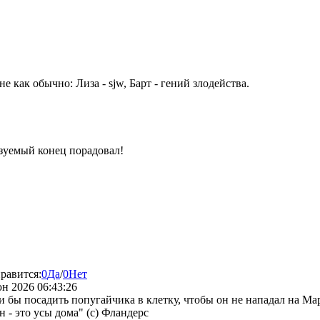
 как обычно: Лиза - sjw, Барт - гений злодейства.
азуемый конец порадовал!
равится:
0
Да
/
0
Нет
н 2026 06:43:26
 бы посадить попугайчика в клетку, чтобы он не нападал на Мар
н - это усы дома" (с) Фландерс