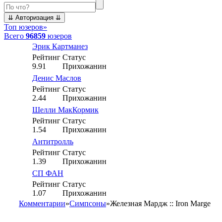
Топ юзеров
»
Всего
96859
юзеров
Эрик Картманез
Рейтинг
Статус
9.91
Прихожанин
Денис Маслов
Рейтинг
Статус
2.44
Прихожанин
Шелли МакКормик
Рейтинг
Статус
1.54
Прихожанин
Антитролль
Рейтинг
Статус
1.39
Прихожанин
СП ФАН
Рейтинг
Статус
1.07
Прихожанин
Комментарии
»
Симпсоны
»
Железная Мардж :: Iron Marge