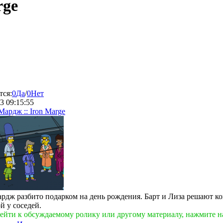
rge
тся:
0
Да
/
0
Нет
3 09:15:55
Мардж :: Iron Marge
рдж разбито подарком на день рождения. Барт и Лиза решают ко
й у соседей.
ейти к обсуждаемому ролику или другому материалу, нажмите н