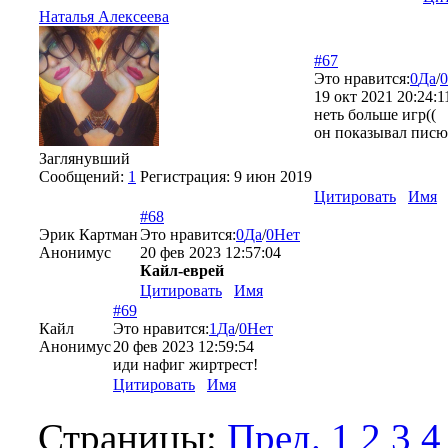
Наталья Алексеева
#67
Это нравится:
0
Да
/
0
19 окт 2021 20:24:1
неть больше игр((
он показывал пис
Заглянувший
Сообщений:
1
Регистрация:
9 июн 2019
Цитировать
Имя
#68
Эрик Картман
Это нравится:
0
Да
/
0
Нет
Анонимус
20 фев 2023 12:57:04
Кайл-еврей
Цитировать
Имя
#69
Кайл
Это нравится:
1
Да
/
0
Нет
Анонимус
20 фев 2023 12:59:54
иди нафиг жиртрест!
Цитировать
Имя
Страницы:
Пред.
1
2
3
4