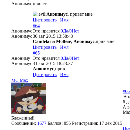
Анонимус
привет
Анонимус
, привет мне
Цитировать
Имя
#64
Анонимус
Это нравится:
0
Да
/
0
Нет
Анонимус
30 авг 2015 13:58:48
Candelaria Molfese
,
Анонимус
,прив мне
Цитировать
Имя
#65
Анониму
Это нравится:
0
Да
/
0
Нет
Анонимус
31 авг 2015 18:23:37
Анонимус
,прив
Цитировать
Имя
MC Max
#66
Это
6 д
А в
Max
Блаженный
Сообщений:
1677
Баллов:
855
Регистрация:
17 дек 2015
Цит