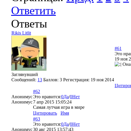
Ответить
Ответы
Rikis Litlit
#61
Это нра
19 ноя 2
Она 
Заглянувший
Сообщений:
13
Баллов:
3
Регистрация:
19 ноя 2014
Цитиро
#62
Анонимус
Это нравится:
0
Да
/
0
Нет
Анонимус
7 апр 2015 15:05:24
Самая лутчая игра в мире
Цитировать
Имя
#63
Это нравится:
0
Да
/
0
Нет
Анонимус
30 авг 2015 13:57:43