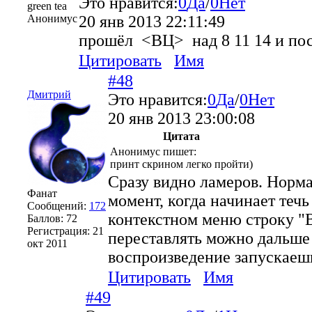
Это нравится:
0
Да
/
0
Нет
green tea
Анонимус
20 янв 2013 22:11:49
прошёл <ВЦ> над 8 11 14 и по
Цитировать
Имя
#48
Дмитрий
Это нравится:
0
Да
/
0
Нет
20 янв 2013 23:00:08
Цитата
Анонимус пишет:
принт скрином легко пройти)
Сразу видно ламеров. Норм
Фанат
момент, когда начинает теч
Сообщений:
172
контекстном меню строку "В
Баллов:
72
Регистрация:
21
переставлять можно дальше 
окт 2011
воспроизведение запускаеш
Цитировать
Имя
#49