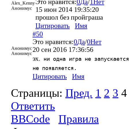
Это нравится:
0
Да
/
1
Нет
Alex_Kenny
Анонимус
15 июн 2014 19:35:20
прошол без пройграша
Цитировать
Имя
#50
Это нравится:
0
Да
/
0
Нет
Анонимус
20 сен 2016 17:36:56
Анонимус
эх.
ни одна игра не запускается
не появляется.
Цитировать
Имя
Страницы:
Пред.
1
2
3
4
Ответить
BBCode
Правила