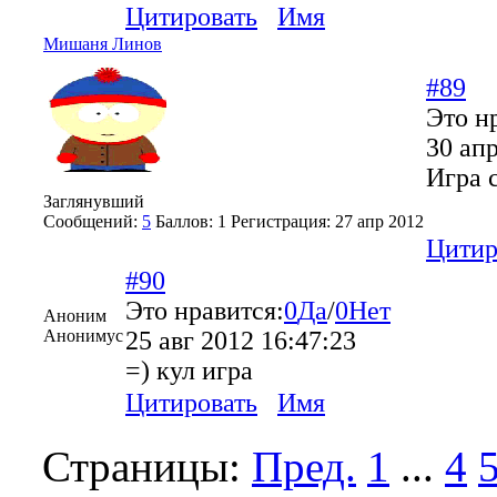
Цитировать
Имя
Мишаня Линов
#89
Это н
30 апр
Игра с
Заглянувший
Сообщений:
5
Баллов:
1
Регистрация:
27 апр 2012
Цитир
#90
Это нравится:
0
Да
/
0
Нет
Аноним
Анонимус
25 авг 2012 16:47:23
=) кул игра
Цитировать
Имя
Страницы:
Пред.
1
...
4