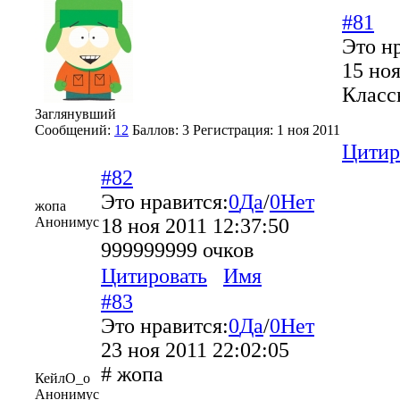
#81
Это н
15 ноя
Класс
Заглянувший
Сообщений:
12
Баллов:
3
Регистрация:
1 ноя 2011
Цитир
#82
Это нравится:
0
Да
/
0
Нет
жопа
Анонимус
18 ноя 2011 12:37:50
999999999 очков
Цитировать
Имя
#83
Это нравится:
0
Да
/
0
Нет
23 ноя 2011 22:02:05
# жопа
КейлО_о
Анонимус