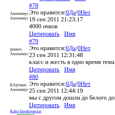
#78
Это нравится:
0
Да
/
0
Нет
Анонимус
Анонимус
19 сен 2011 21:23:17
4000 очков
Цитировать
Имя
#79
Это нравится:
0
Да
/
0
Нет
ромыч
Анонимус
23 сен 2011 12:31:48
класс и жесть в одно время тема
Цитировать
Имя
#80
Это нравится:
0
Да
/
0
Нет
КАртман
Анонимус
25 сен 2011 12:44:19
мы с другом дошли до белого д
Цитировать
Имя
Кайл Брофловски