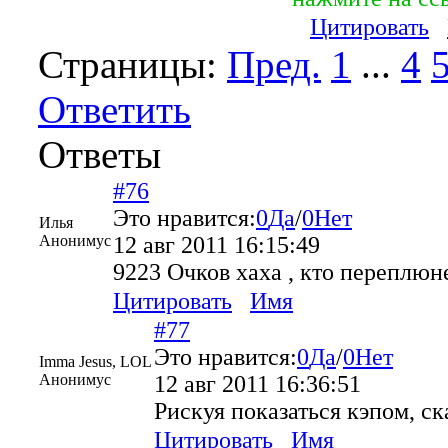
Цитировать
Страницы:
Пред.
1
...
4
Ответить
Ответы
#76
Это нравится:
0
Да
/
0
Нет
Илья
Анонимус
12 авг 2011 16:15:49
9223 Очков хаха , кто переплюн
Цитировать
Имя
#77
Это нравится:
0
Да
/
0
Нет
Imma Jesus, LOL
Анонимус
12 авг 2011 16:36:51
Рискуя показаться кэпом, с
Цитировать
Имя