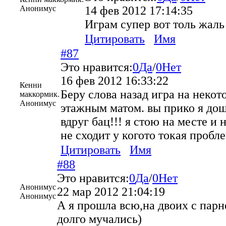
Анонимус
14 фев 2012 17:14:35
Играм супер вот толь жаль
Цитировать
Имя
#87
Это нравится:
0
Да
/
0
Нет
16 фев 2012 16:33:22
Кенни
Беру слова назад игра на некот
маккормик.
Анонимус
этажным матом. вы прико я дош
вдруг бац!!! я стою на месте и 
не сходит у когото токая пробл
Цитировать
Имя
#88
Это нравится:
0
Да
/
0
Нет
Анонимус
22 мар 2012 21:04:19
Анонимус
А я прошла всю,на двоих с парн
долго мучались)