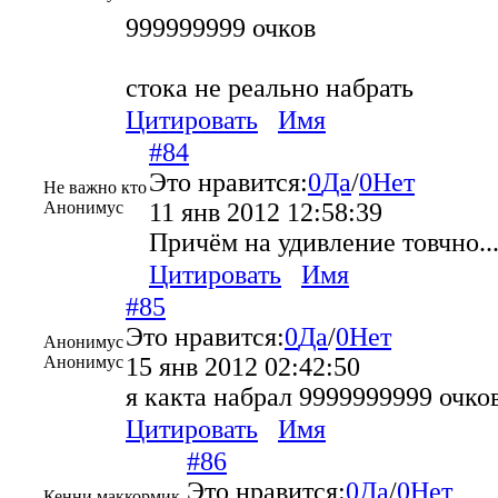
999999999 очков
стока не реально набрать
Цитировать
Имя
#84
Это нравится:
0
Да
/
0
Нет
Не важно кто
Анонимус
11 янв 2012 12:58:39
Причём на удивление товчно..
Цитировать
Имя
#85
Это нравится:
0
Да
/
0
Нет
Анонимус
Анонимус
15 янв 2012 02:42:50
я какта набрал 9999999999 очко
Цитировать
Имя
#86
Это нравится:
0
Да
/
0
Нет
Кенни маккормик.